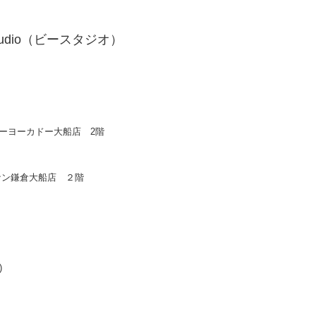
udio（ビースタジオ）
イトーヨーカドー大船店 2階
ーナン鎌倉大船店 ２階
)