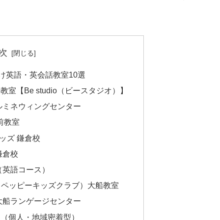
次
け英語・英会話教室10選
教室【Be studio（ビースタジオ）】
船ルミネウィングセンター
駅前教室
キッズ 鎌倉校
鎌倉校
室（英語コース）
CLUB（ペッピーキッズクラブ）大船教室
 大船ランゲージセンター
室（個人・地域密着型）