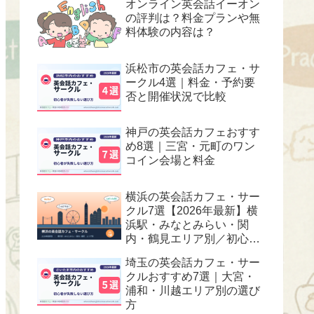
オンライン英会話イーオン
の評判は？料金プランや無
料体験の内容は？
浜松市の英会話カフェ・サ
ークル4選｜料金・予約要
否と開催状況で比較
神戸の英会話カフェおすす
め8選｜三宮・元町のワン
コイン会場と料金
横浜の英会話カフェ・サー
クル7選【2026年最新】横
浜駅・みなとみらい・関
内・鶴見エリア別／初心
者・ワンコイン対応
埼玉の英会話カフェ・サー
クルおすすめ7選｜大宮・
浦和・川越エリア別の選び
方