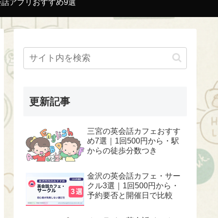
会話アプリおすすめ9選
更新記事
三宮の英会話カフェおすす
め7選｜1回500円から・駅
からの徒歩分数つき
金沢の英会話カフェ・サー
クル3選｜1回500円から・
予約要否と開催日で比較