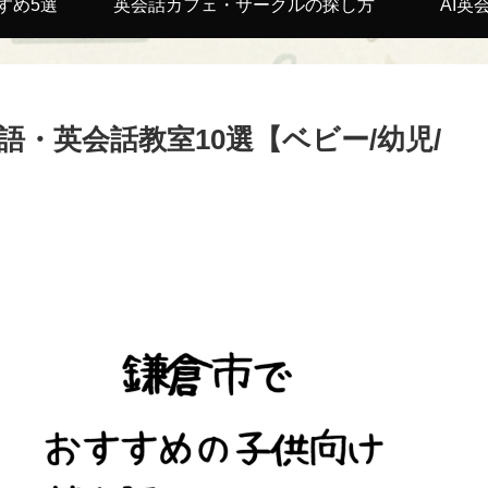
すめ5選
英会話カフェ・サークルの探し方
AI英
・英会話教室10選【ベビー/幼児/