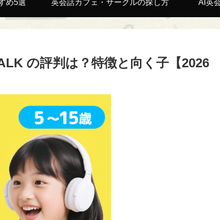
すめ5選
英会話カフェ・サークルの探し方
AI英
ALK の評判は？特徴と向く子【2026