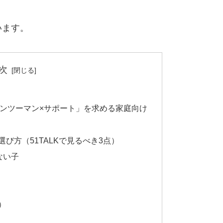
います。
次
×マンツーマン×サポート」を求める家庭向け
び方（51TALKで見るべき3点）
ない子
）