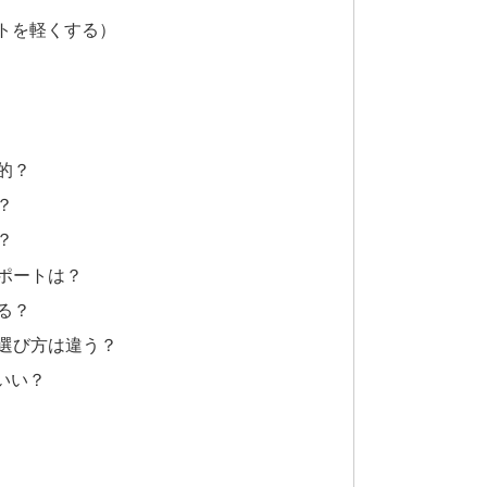
ートを軽くする）
果的？
？
？
サポートは？
きる？
で選び方は違う？
がいい？