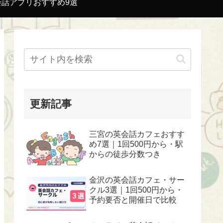
会話アプリおすすめ9選
更新記事
三宮の英会話カフェおすす
め7選｜1回500円から・駅
からの徒歩分数つき
金沢の英会話カフェ・サー
クル3選｜1回500円から・
予約要否と開催日で比較