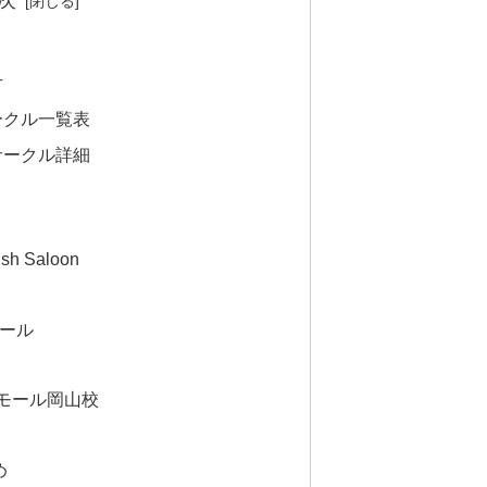
方
ークル一覧表
サークル詳細
h Saloon
クール
ンモール岡山校
め