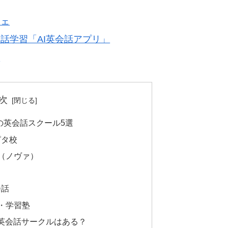
フェ
話学習「AI英会話アプリ」
ら
次
の英会話スクール5選
ピタ校
校（ノヴァ）
会話
室・学習塾
英会話サークルはある？