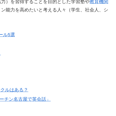
話力）を習得することを目的とした学習塾や
教育機関
ョン能力を高めたいと考える人々（学生、社会人、シ
ール5選
）
ークルはある？
shコーチン名古屋で英会話」