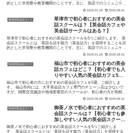
的とした学習塾や教育機関のことです。主に、英語でのコミュニケー
ション能力を高めたいと考える人々（学生、社会人、シニ...
2026.01.28
2026.08.01
草津市で初心者におすすめの英会
地域別英会話ガイド
話スクールは？【英会話カフェや
英会話サークルはある？】
草津市で初心者におすすめの英会話スクールを5つご紹介します。 英
会話スクールとは、英語を話す能力（英会話力）を習得することを目
的とした学習塾や教育機関のことです。主に、英語でのコミュニケー
ション能力を高めたいと考える人々（学生、社会人、シニ...
2026.01.28
2026.08.01
福山市で初心者におすすめの英会
地域別英会話ガイド
話カフェはどこ？【初心者でも入
りやすい人気の英会話カフェ5
選】
福山市で初心者の方におすすめの英会話カフェを5選、ご紹介しま
す。 福山市内には、大手英会話カフェ専門のチェーン店は少ないで
すが、国際交流施設や地域密着型のスクールが、初心者の方が気軽に
英会話に触れられる機会を提供しています。ここでは、福山市...
2025.06.08
2026.08.01
御茶ノ水で初心者におすすめの英
地域別英会話ガイド
会話スクールは？【初心者でも参
加しやすい人気の英会話スクール
5選】
御茶ノ水で初心者におすすめの英会話スクールを5つご紹介しま
す。 英会話スクールとは、英語を話す能力（英会話力）を習得する