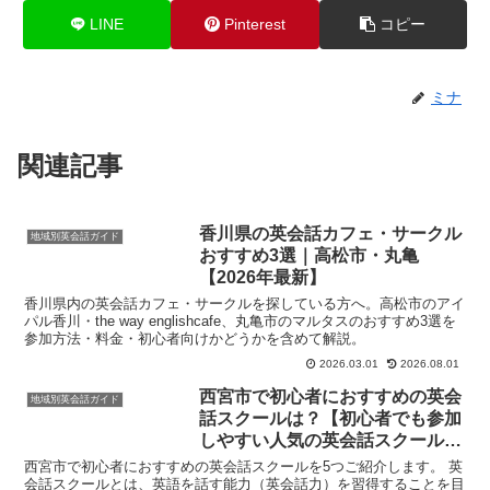
LINE
Pinterest
コピー
ミナ
関連記事
香川県の英会話カフェ・サークル
地域別英会話ガイド
おすすめ3選｜高松市・丸亀
【2026年最新】
香川県内の英会話カフェ・サークルを探している方へ。高松市のアイ
パル香川・the way englishcafe、丸亀市のマルタスのおすすめ3選を
参加方法・料金・初心者向けかどうかを含めて解説。
2026.03.01
2026.08.01
西宮市で初心者におすすめの英会
地域別英会話ガイド
話スクールは？【初心者でも参加
しやすい人気の英会話スクール5
選】
西宮市で初心者におすすめの英会話スクールを5つご紹介します。 英
会話スクールとは、英語を話す能力（英会話力）を習得することを目