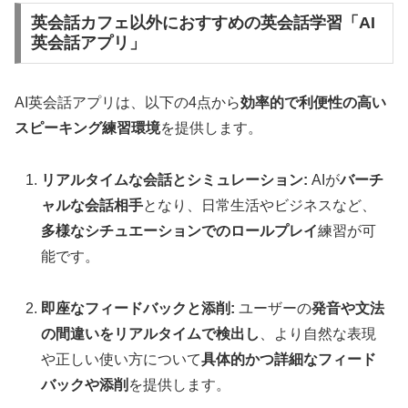
英会話カフェ以外におすすめの英会話学習「AI
英会話アプリ」
AI英会話アプリは、以下の4点から
効率的で利便性の高い
スピーキング練習環境
を提供します。
リアルタイムな会話とシミュレーション:
AIが
バーチ
ャルな会話相手
となり、日常生活やビジネスなど、
多様なシチュエーションでのロールプレイ
練習が可
能です。
即座なフィードバックと添削:
ユーザーの
発音や文法
の間違いをリアルタイムで検出し
、より自然な表現
や正しい使い方について
具体的かつ詳細なフィード
バックや添削
を提供します。