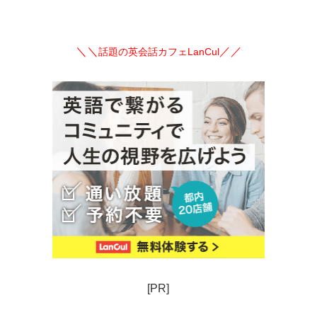
＼＼
／／
話題の英会話カフェLanCul
[PR]