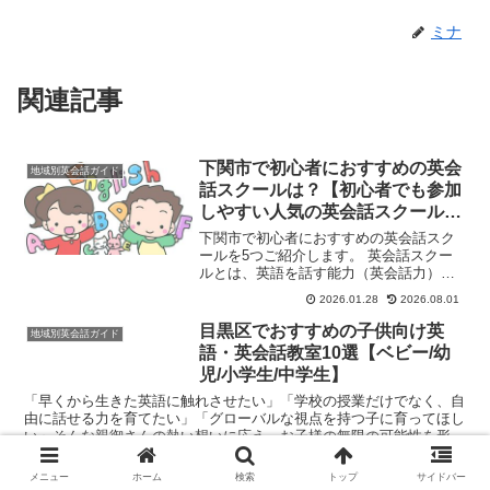
ミナ
関連記事
下関市で初心者におすすめの英会
地域別英会話ガイド
話スクールは？【初心者でも参加
しやすい人気の英会話スクール5
選】
下関市で初心者におすすめの英会話スク
ールを5つご紹介します。 英会話スクー
ルとは、英語を話す能力（英会話力）を
習得することを目的とした学習塾や教育
2026.01.28
2026.08.01
機関のことです。主に、英語でのコミュ
ニケーション能力を高めたいと考える
目黒区でおすすめの子供向け英
地域別英会話ガイド
人々（学生、社会人、シニ...
語・英会話教室10選【ベビー/幼
児/小学生/中学生】
「早くから生きた英語に触れさせたい」「学校の授業だけでなく、自
由に話せる力を育てたい」「グローバルな視点を持つ子に育ってほし
い」そんな親御さんの熱い想いに応え、お子様の無限の可能性を形に
するのが英語・英会話教室です。教育の質に厳しい目を持つ...
2026.01.28
2026.08.01
メニュー
ホーム
検索
トップ
サイドバー