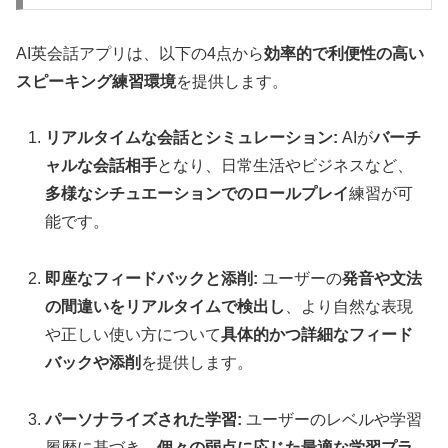
AI英会話アプリは、以下の4点から
効率的で利便性の高い
スピーキング練習環境
を提供します。
リアルタイムな会話とシミュレーション:
AIが
バーチ
ャルな会話相手
となり、日常生活やビジネスなど、
多様なシチュエーションでのロールプレイ
練習が可
能です。
即座なフィードバックと添削:
ユーザーの
発音や文法
の間違いをリアルタイムで検出し
、より自然な表現
や正しい使い方について
具体的かつ詳細なフィード
バックや添削
を提供します。
パーソナライズされた学習:
ユーザーのレベルや学習
履歴に基づき、
個々の弱点に応じた最適な学習プラ