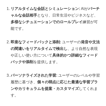
リアルタイムな会話とシミュレーション:
AIが
バーチ
ャルな会話相手
となり、日常生活やビジネスなど、
多様なシチュエーションでのロールプレイ
練習が可
能です。
即座なフィードバックと添削:
ユーザーの
発音や文法
の間違いをリアルタイムで検出し
、より自然な表現
や正しい使い方について
具体的かつ詳細なフィード
バックや添削
を提供します。
パーソナライズされた学習:
ユーザーのレベルや学習
履歴に基づき、
個々の弱点に応じた最適な学習プラ
ンやカリキュラムを提案・カスタマイズ
してくれま
す。