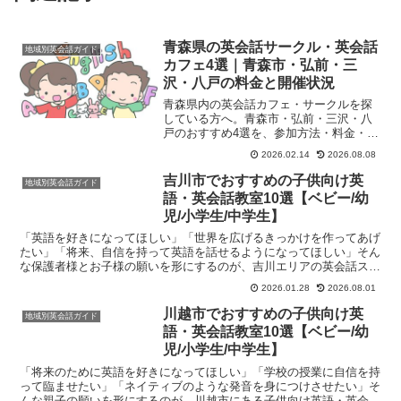
青森県の英会話サークル・英会話
地域別英会話ガイド
カフェ4選｜青森市・弘前・三
沢・八戸の料金と開催状況
青森県内の英会話カフェ・サークルを探
している方へ。青森市・弘前・三沢・八
戸のおすすめ4選を、参加方法・料金・初
心者向けかどうかを含めて徹底解説。近
2026.02.14
2026.08.08
くにない場合の解決策も紹介します。
吉川市でおすすめの子供向け英
地域別英会話ガイド
語・英会話教室10選【ベビー/幼
児/小学生/中学生】
「英語を好きになってほしい」「世界を広げるきっかけを作ってあげ
たい」「将来、自信を持って英語を話せるようになってほしい」そん
な保護者様とお子様の願いを形にするのが、吉川エリアの英会話スク
ールです。子育て世代に優しく、穏やかな街並みが広がる吉...
2026.01.28
2026.08.01
川越市でおすすめの子供向け英
地域別英会話ガイド
語・英会話教室10選【ベビー/幼
児/小学生/中学生】
「将来のために英語を好きになってほしい」「学校の授業に自信を持
って臨ませたい」「ネイティブのような発音を身につけさせたい」そ
んな親子の願いを形にするのが、川越市にある子供向け英語・英会話