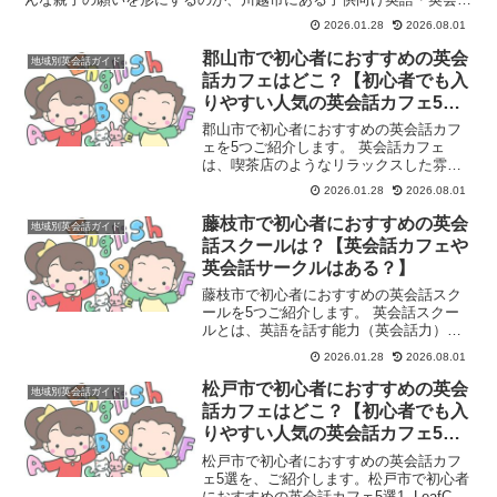
教室です。歴史ある蔵造りの街並みと、新しい教育環境が共...
2026.01.28
2026.08.01
郡山市で初心者におすすめの英会
地域別英会話ガイド
話カフェはどこ？【初心者でも入
りやすい人気の英会話カフェ5
選】
郡山市で初心者におすすめの英会話カフ
ェを5つご紹介します。 英会話カフェ
は、喫茶店のようなリラックスした雰囲
気で、外国人スタッフや他の参加者と英
2026.01.28
2026.08.01
語で自由に会話を楽しむ場所です。一般
的な英会話スクールのようにカリキュラ
藤枝市で初心者におすすめの英会
地域別英会話ガイド
ムやテキストに縛られず、...
話スクールは？【英会話カフェや
英会話サークルはある？】
藤枝市で初心者におすすめの英会話スク
ールを5つご紹介します。 英会話スクー
ルとは、英語を話す能力（英会話力）を
習得することを目的とした学習塾や教育
2026.01.28
2026.08.01
機関のことです。主に、英語でのコミュ
ニケーション能力を高めたいと考える
松戸市で初心者におすすめの英会
地域別英会話ガイド
人々（学生、社会人、シニ...
話カフェはどこ？【初心者でも入
りやすい人気の英会話カフェ5
選】
松戸市で初心者におすすめの英会話カフ
ェ5選を、ご紹介します。松戸市で初心者
におすすめの英会話カフェ5選1. LeafCup