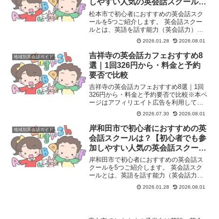
しやすい人気の英会話スクール5
選】
松本市で初心者におすすめの英会話スク
ールを5つご紹介します。 英会話スクー
ルとは、英語を話す能力（英会話力）を
習得することを目的とした学習塾や教育
2026.01.28
2026.08.01
機関のことです。主に、英語でのコミュ
ニケーション能力を高めたいと考える
吉祥寺の英会話カフェおすすめ8
地域別英会話ガイド
人々（学生、社会人、シニ...
選｜1回326円から・料金と予約
要否で比較
吉祥寺の英会話カフェおすすめ8選｜1回
326円から・料金と予約要否で比較※本ペ
ージはアフィリエイト広告を利用してい
ます。このページで分かること「吉祥寺
2026.07.30
2026.08.01
英会話カフェ」で探している人が知りた
いことを、運営元の公式サイト・公式ス
岸和田市で初心者におすすめの英
地域別英会話ガイド
ケジュール・公式...
会話スクールは？【初心者でも参
加しやすい人気の英会話スクール
5選】
岸和田市で初心者におすすめの英会話ス
クールを5つご紹介します。 英会話スク
ールとは、英語を話す能力（英会話力）
を習得することを目的とした学習塾や教
2026.01.28
2026.08.01
育機関のことです。主に、英語でのコミ
ュニケーション能力を高めたいと考える
人々（学生、社会人、シ...