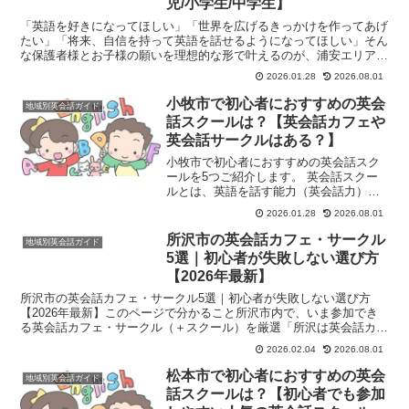
児/小学生/中学生】
「英語を好きになってほしい」「世界を広げるきっかけを作ってあげ
たい」「将来、自信を持って英語を話せるようになってほしい」そん
な保護者様とお子様の願いを理想的な形で叶えるのが、浦安エリアの
英会話スクールです。都心へのアクセスが良く、国際色豊か...
2026.01.28
2026.08.01
小牧市で初心者におすすめの英会
地域別英会話ガイド
話スクールは？【英会話カフェや
英会話サークルはある？】
小牧市で初心者におすすめの英会話スク
ールを5つご紹介します。 英会話スクー
ルとは、英語を話す能力（英会話力）を
習得することを目的とした学習塾や教育
2026.01.28
2026.08.01
機関のことです。主に、英語でのコミュ
ニケーション能力を高めたいと考える
所沢市の英会話カフェ・サークル
地域別英会話ガイド
人々（学生、社会人、シニ...
5選｜初心者が失敗しない選び方
【2026年最新】
所沢市の英会話カフェ・サークル5選｜初心者が失敗しない選び方
【2026年最新】このページで分かること所沢市内で、いま参加でき
る英会話カフェ・サークル（＋スクール）を厳選「所沢は英会話カフ
ェが少ない」前提で、失敗しない探し方もセットで解説見つ...
2026.02.04
2026.08.01
松本市で初心者におすすめの英会
地域別英会話ガイド
話スクールは？【初心者でも参加