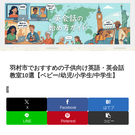
羽村市でおすすめの子供向け英語・英会話
教室10選【ベビー/幼児/小学生/中学生】
地域別英会話ガイド
X
Facebook
はてブ
LINE
Pinterest
コピー