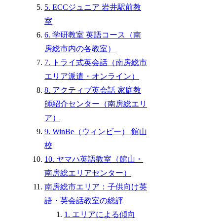
5. ECCジュニア 岩井駅前教
室
6. 学研教室 英語コース（南
房総市内の各教室）
7. トライ式英会話（南房総市
エリア派遣・オンライン）
8. アクティブ英会話 家庭教
師紹介センター（南房総エリ
ア）
9. WinBe（ウィンビー） 館山
校
10. ヤマハ英語教室（館山・
南房総エリアセンター）
南房総市エリア：子供向け英
語・英会話教室の総評
1. エリアによる傾向