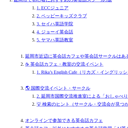
1. ECCジュニア
2. ペッピーキッズクラブ
3. セイハ英語学院
4. ジョーイ英会話
5. ヤマハ英語教室
延岡市近辺に英会話カフェや英会話サークルはあ
☕ 英会話カフェ・教室の交流イベント
1. Rika’s English Cafe（リカズ・イング
🌎 国際交流イベント・サークル
2. 延岡市国際交流推進室による「おしゃべりサロン（Int
💡 検索のヒント（サークル・交流会が見つ
オンラインで参加できる英会話カフェ