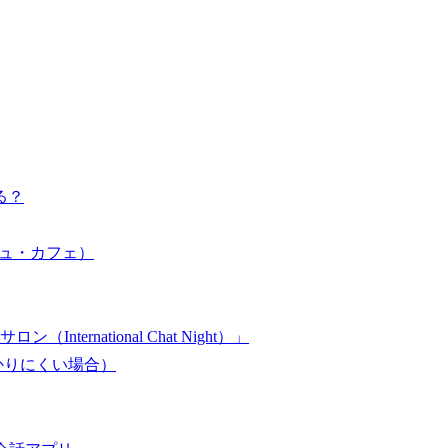
る？
リッシュ・カフェ）
ernational Chat Night）」
かりにくい場合）