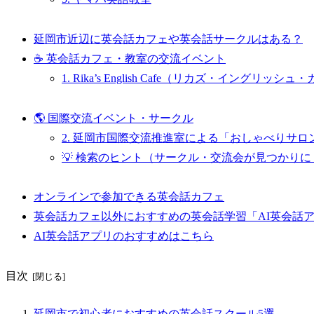
延岡市近辺に英会話カフェや英会話サークルはある？
☕ 英会話カフェ・教室の交流イベント
1. Rika’s English Cafe（リカズ・イングリッシ
🌎 国際交流イベント・サークル
2. 延岡市国際交流推進室による「おしゃべりサロン（Intern
💡 検索のヒント（サークル・交流会が見つかり
オンラインで参加できる英会話カフェ
英会話カフェ以外におすすめの英会話学習「AI英会話
AI英会話アプリのおすすめはこちら
目次
延岡市で初心者におすすめの英会話スクール5選