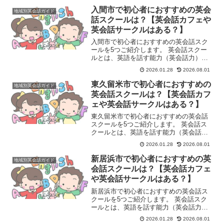
ケーション能力を高めたいと考える人々
入間市で初心者におすすめの英会
地域別英会話ガイド
（学生、社会人、シニア...
話スクールは？【英会話カフェや
英会話サークルはある？】
入間市で初心者におすすめの英会話スク
ールを5つご紹介します。 英会話スクー
ルとは、英語を話す能力（英会話力）を
習得することを目的とした学習塾や教育
2026.01.28
2026.08.01
機関のことです。主に、英語でのコミュ
ニケーション能力を高めたいと考える
東久留米市で初心者におすすめの
地域別英会話ガイド
人々（学生、社会人、シニ...
英会話スクールは？【英会話カフ
ェや英会話サークルはある？】
東久留米市で初心者におすすめの英会話
スクールを5つご紹介します。 英会話ス
クールとは、英語を話す能力（英会話
力）を習得することを目的とした学習塾
2026.01.28
2026.08.01
や教育機関のことです。主に、英語での
コミュニケーション能力を高めたいと考
新居浜市で初心者におすすめの英
地域別英会話ガイド
える人々（学生、社会人、...
会話スクールは？【英会話カフェ
や英会話サークルはある？】
新居浜市で初心者におすすめの英会話ス
クールを5つご紹介します。 英会話スク
ールとは、英語を話す能力（英会話力）
を習得することを目的とした学習塾や教
2026.01.28
2026.08.01
育機関のことです。主に、英語でのコミ