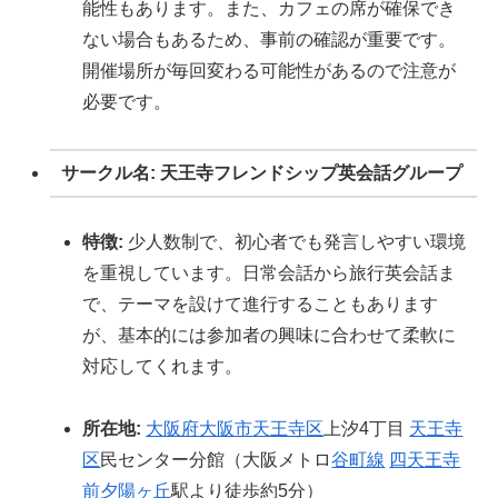
能性もあります。また、カフェの席が確保でき
ない場合もあるため、事前の確認が重要です。
開催場所が毎回変わる可能性があるので注意が
必要です。
サークル名: 天王寺フレンドシップ英会話グループ
特徴:
少人数制で、初心者でも発言しやすい環境
を重視しています。日常会話から旅行英会話ま
で、テーマを設けて進行することもあります
が、基本的には参加者の興味に合わせて柔軟に
対応してくれます。
所在地:
大阪府
大阪市
天王寺区
上汐4丁目
天王寺
区
民センター分館（大阪メトロ
谷町線
四天王寺
前夕陽ヶ丘
駅より徒歩約5分）