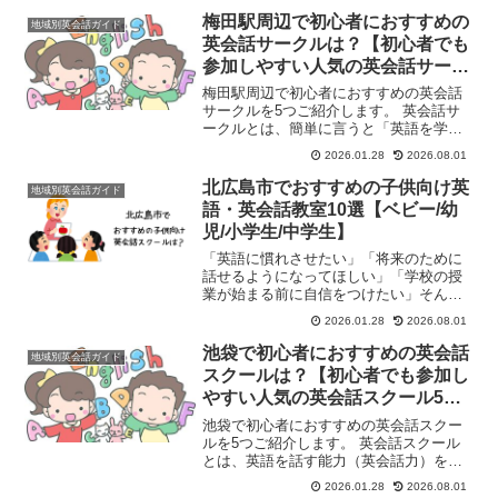
梅田駅周辺で初心者におすすめの
地域別英会話ガイド
英会話サークルは？【初心者でも
参加しやすい人気の英会話サーク
ル5選】
梅田駅周辺で初心者におすすめの英会話
サークルを5つご紹介します。 英会話サ
ークルとは、簡単に言うと「英語を学び
たい人や、英語を話す機会を求めている
2026.01.28
2026.08.01
人が自主的に集まって活動する非営利の
グループ」のことです。英会話スクール
北広島市でおすすめの子供向け英
地域別英会話ガイド
との大きな違いは、営利...
語・英会話教室10選【ベビー/幼
児/小学生/中学生】
「英語に慣れさせたい」「将来のために
話せるようになってほしい」「学校の授
業が始まる前に自信をつけたい」そんな
保護者様の願いを、確かなカリキュラム
2026.01.28
2026.08.01
と楽しいレッスンで叶えるのが子供向け
英語・英会話教室です。北海道北広島市
池袋で初心者におすすめの英会話
地域別英会話ガイド
エリアには、一人ひとりの...
スクールは？【初心者でも参加し
やすい人気の英会話スクール5
選】
池袋で初心者におすすめの英会話スクー
ルを5つご紹介します。 英会話スクール
とは、英語を話す能力（英会話力）を習
得することを目的とした学習塾や教育機
2026.01.28
2026.08.01
関のことです。主に、英語でのコミュニ