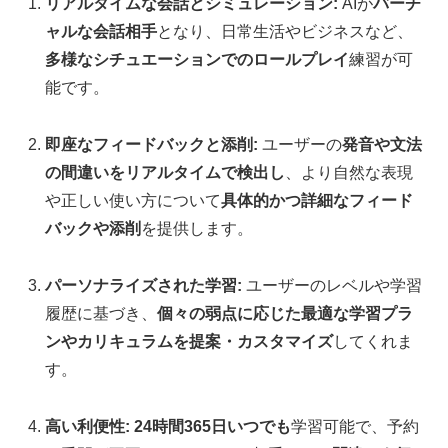
リアルタイムな会話とシミュレーション:
AIが
バーチ
ャルな会話相手
となり、日常生活やビジネスなど、
多様なシチュエーションでのロールプレイ
練習が可
能です。
即座なフィードバックと添削:
ユーザーの
発音や文法
の間違いをリアルタイムで検出し
、より自然な表現
や正しい使い方について
具体的かつ詳細なフィード
バックや添削
を提供します。
パーソナライズされた学習:
ユーザーのレベルや学習
履歴に基づき、
個々の弱点に応じた最適な学習プラ
ンやカリキュラムを提案・カスタマイズ
してくれま
す。
高い利便性:
24時間365日いつでも
学習可能で、予約