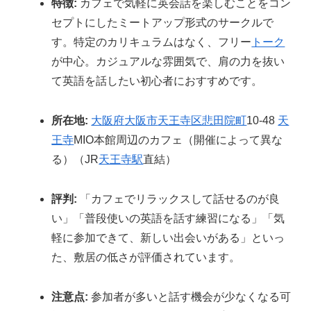
特徴:
カフェで気軽に英会話を楽しむことをコン
セプトにしたミートアップ形式のサークルで
す。特定のカリキュラムはなく、フリー
トーク
が中心。カジュアルな雰囲気で、肩の力を抜い
て英語を話したい初心者におすすめです。
所在地:
大阪府
大阪市
天王寺区
悲田院町
10-48
天
王寺
MIO本館周辺のカフェ（開催によって異な
る）（JR
天王寺駅
直結）
評判:
「カフェでリラックスして話せるのが良
い」「普段使いの英語を話す練習になる」「気
軽に参加できて、新しい出会いがある」といっ
た、敷居の低さが評価されています。
注意点:
参加者が多いと話す機会が少なくなる可