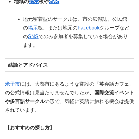
地域の
掲示
板や
SNS
地元密着型のサークルは、市の広報誌、公民館
の
掲示
板、または地元の
Facebook
グループなど
の
SNS
でのみ参加者を募集している場合があり
ます。
結論とアドバイス
米子市
には、大都市にあるような常設の「英会話カフェ」
の公式情報は見当たりませんでしたが、
国際交流イベント
や多言語サークル
の形で、気軽に英語に触れる機会は提供
されています。
【おすすめの探し方】