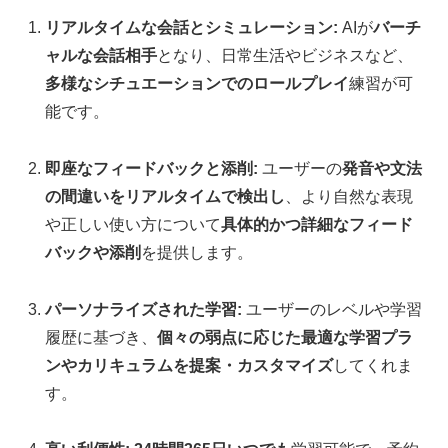
リアルタイムな会話とシミュレーション:
AIが
バーチ
ャルな会話相手
となり、日常生活やビジネスなど、
多様なシチュエーションでのロールプレイ
練習が可
能です。
即座なフィードバックと添削:
ユーザーの
発音や文法
の間違いをリアルタイムで検出し
、より自然な表現
や正しい使い方について
具体的かつ詳細なフィード
バックや添削
を提供します。
パーソナライズされた学習:
ユーザーのレベルや学習
履歴に基づき、
個々の弱点に応じた最適な学習プラ
ンやカリキュラムを提案・カスタマイズ
してくれま
す。