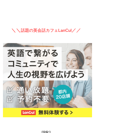
＼＼
／／
話題の英会話カフェLanCul
[PR]