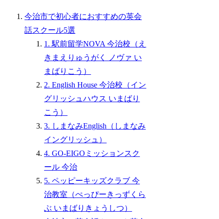
今治市で初心者におすすめの英会
話スクール5選
1. 駅前留学NOVA 今治校（え
きまえりゅうがく ノヴァ い
まばりこう）
2. English House 今治校（イン
グリッシュハウス いまばり
こう）
3. しまなみEnglish（しまなみ
イングリッシュ）
4. GO-EIGOミッションスク
ール 今治
5. ペッピーキッズクラブ 今
治教室（ぺっぴーきっずくら
ぶ いまばりきょうしつ）