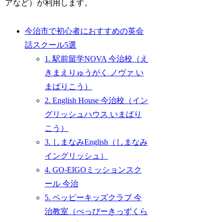
アなど）が利用します。
今治市で初心者におすすめの英会
話スクール5選
1. 駅前留学NOVA 今治校（え
きまえりゅうがく ノヴァ い
まばりこう）
2. English House 今治校（イン
グリッシュハウス いまばり
こう）
3. しまなみEnglish（しまなみ
イングリッシュ）
4. GO-EIGOミッションスク
ール 今治
5. ペッピーキッズクラブ 今
治教室（ぺっぴーきっずくら