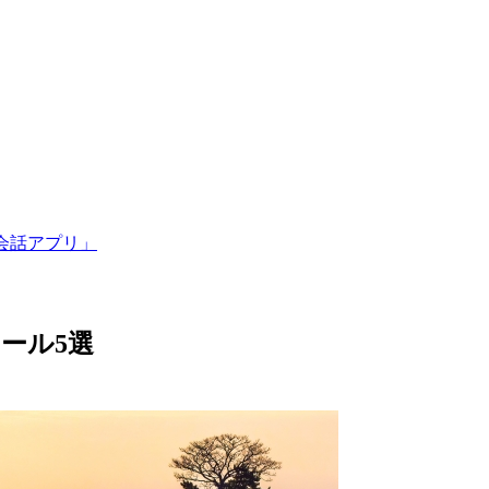
会話アプリ」
ール5選