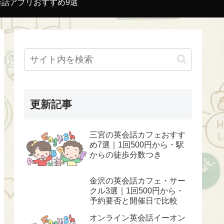
会話アプリおすすめ9選
更新記事
三宮の英会話カフェおすす
め7選｜1回500円から・駅
からの徒歩分数つき
金沢の英会話カフェ・サー
クル3選｜1回500円から・
予約要否と開催日で比較
オンライン英会話イーオン