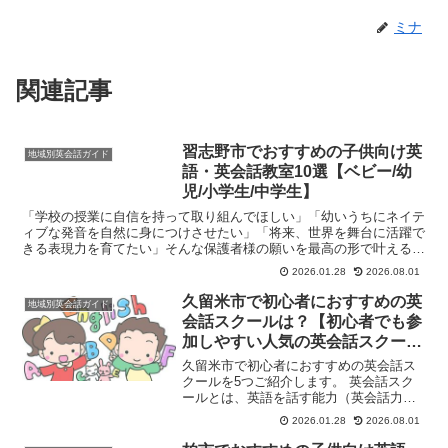
ミナ
関連記事
習志野市でおすすめの子供向け英
地域別英会話ガイド
語・英会話教室10選【ベビー/幼
児/小学生/中学生】
「学校の授業に自信を持って取り組んでほしい」「幼いうちにネイテ
ィブな発音を自然に身につけさせたい」「将来、世界を舞台に活躍で
きる表現力を育てたい」そんな保護者様の願いを最高の形で叶えるの
が、子供向け英語・英会話教室です。千葉県習志野市には、...
2026.01.28
2026.08.01
久留米市で初心者におすすめの英
地域別英会話ガイド
会話スクールは？【初心者でも参
加しやすい人気の英会話スクール
5選】
久留米市で初心者におすすめの英会話ス
クールを5つご紹介します。 英会話スク
ールとは、英語を話す能力（英会話力）
を習得することを目的とした学習塾や教
2026.01.28
2026.08.01
育機関のことです。主に、英語でのコミ
ュニケーション能力を高めたいと考える