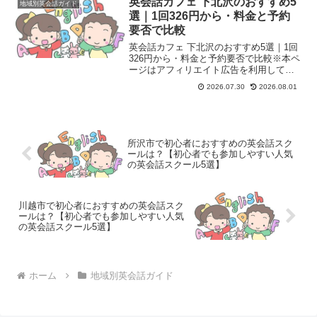
英会話カフェ 下北沢のおすすめ5
地域別英会話ガイド
（学生、社会人、シニア...
選｜1回326円から・料金と予約
要否で比較
英会話カフェ 下北沢のおすすめ5選｜1回
326円から・料金と予約要否で比較※本ペ
ージはアフィリエイト広告を利用してい
ます。このページで分かること「英会話
2026.07.30
2026.08.01
カフェ 下北沢」で探している人が知りた
いことを、運営元の公式サイト・公式料
金表で実態を確...
所沢市で初心者におすすめの英会話スク
ールは？【初心者でも参加しやすい人気
の英会話スクール5選】
川越市で初心者におすすめの英会話スク
ールは？【初心者でも参加しやすい人気
の英会話スクール5選】
ホーム
地域別英会話ガイド