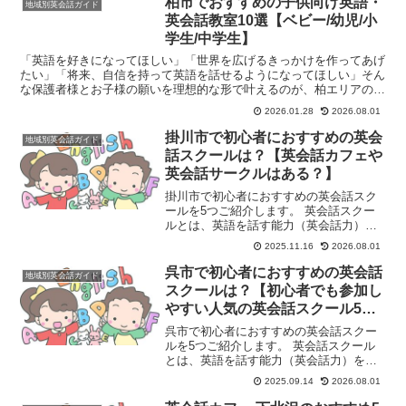
柏市でおすすめの子供向け英語・
地域別英会話ガイド
人々（学生、社会人、シ...
英会話教室10選【ベビー/幼児/小
学生/中学生】
「英語を好きになってほしい」「世界を広げるきっかけを作ってあげ
たい」「将来、自信を持って英語を話せるようになってほしい」そん
な保護者様とお子様の願いを理想的な形で叶えるのが、柏エリアの英
会話スクールです。千葉県屈指の文教地区であり、教育への...
2026.01.28
2026.08.01
掛川市で初心者におすすめの英会
地域別英会話ガイド
話スクールは？【英会話カフェや
英会話サークルはある？】
掛川市で初心者におすすめの英会話スク
ールを5つご紹介します。 英会話スクー
ルとは、英語を話す能力（英会話力）を
習得することを目的とした学習塾や教育
2025.11.16
2026.08.01
機関のことです。主に、英語でのコミュ
ニケーション能力を高めたいと考える
呉市で初心者におすすめの英会話
地域別英会話ガイド
人々（学生、社会人、シニ...
スクールは？【初心者でも参加し
やすい人気の英会話スクール5
選】
呉市で初心者におすすめの英会話スクー
ルを5つご紹介します。 英会話スクール
とは、英語を話す能力（英会話力）を習
得することを目的とした学習塾や教育機
2025.09.14
2026.08.01
関のことです。主に、英語でのコミュニ
ケーション能力を高めたいと考える人々