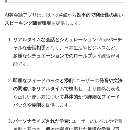
AI英会話アプリは、以下の4点から
効率的で利便性の高い
スピーキング練習環境
を提供します。
リアルタイムな会話とシミュレーション:
AIが
バーチ
ャルな会話相手
となり、日常生活やビジネスなど、
多様なシチュエーションでのロールプレイ
練習が可
能です。
即座なフィードバックと添削:
ユーザーの
発音や文法
の間違いをリアルタイムで検出し
、より自然な表現
や正しい使い方について
具体的かつ詳細なフィード
バックや添削
を提供します。
パーソナライズされた学習:
ユーザーのレベルや学習
履歴に基づき、
個々の弱点に応じた最適な学習プラ