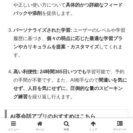
や正しい使い方について
具体的かつ詳細なフィード
バックや添削
を提供します。
パーソナライズされた学習:
ユーザーのレベルや学習
履歴に基づき、
個々の弱点に応じた最適な学習プラ
ンやカリキュラムを提案・カスタマイズ
してくれま
す。
高い利便性:
24時間365日いつでも
学習可能で、予約
の手間が不要です。また、AI相手なので
間違いを気に
せず、人目を気にせずに、圧倒的な量のスピーキン
グ練習
を繰り返し行えます。
AI英会話アプリのおすすめはこちら
メニュー
ホーム
検索
トップ
サイドバー