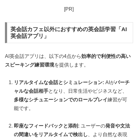
[PR]
英会話カフェ以外におすすめの英会話学習「AI
英会話アプリ」
AI英会話アプリは、以下の4点から
効率的で利便性の高い
スピーキング練習環境
を提供します。
リアルタイムな会話とシミュレーション:
AIが
バーチ
ャルな会話相手
となり、日常生活やビジネスなど、
多様なシチュエーションでのロールプレイ
練習が可
能です。
即座なフィードバックと添削:
ユーザーの
発音や文法
の間違いをリアルタイムで検出し
、より自然な表現