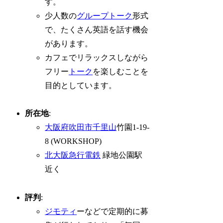
す。
少人数の
グループトーク
形式
で、たくさん英語を話す機会
があります。
カフェでリラックスしながら
フリー
トーク
を楽しむことを
目的としています。
所在地
:
大阪府
吹田市
千里山
竹園1-19-
8 (WORKSHOP)
北大阪急行電鉄
緑地公園駅
近く
評判
:
ジモティ
ーなどで定期的に募