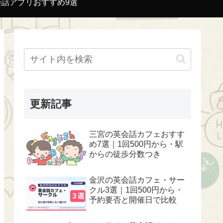
会話アプリおすすめ9選
更新記事
三宮の英会話カフェおすす
め7選｜1回500円から・駅
からの徒歩分数つき
金沢の英会話カフェ・サー
クル3選｜1回500円から・
予約要否と開催日で比較