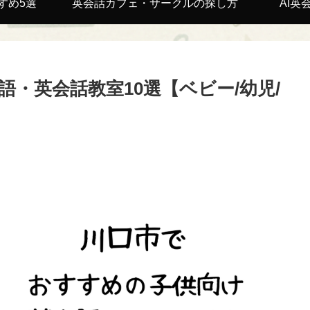
すめ5選
英会話カフェ・サークルの探し方
AI英
・英会話教室10選【ベビー/幼児/