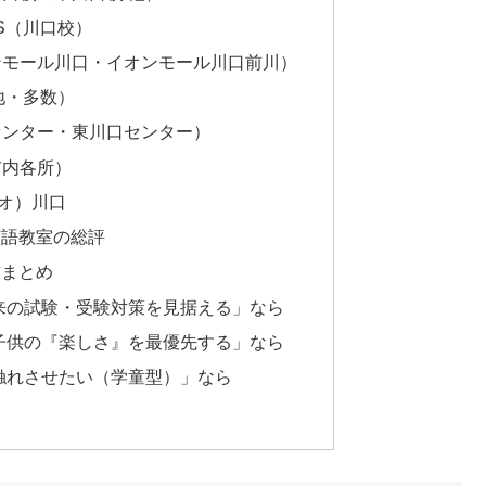
DS（川口校）
オンモール川口・イオンモール川口前川）
各地・多数）
口センター・東川口センター）
市内各所）
デュオ）川口
英語教室の総評
方まとめ
将来の試験・受験対策を見据える」なら
、子供の『楽しさ』を最優先する」なら
に触れさせたい（学童型）」なら