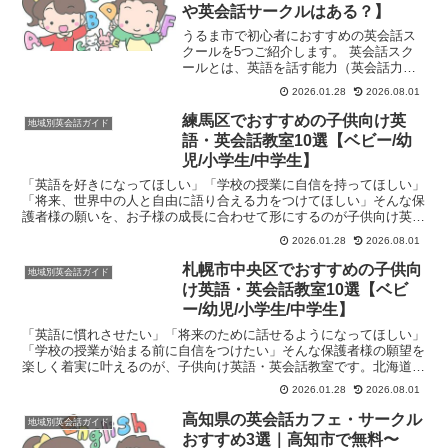
や英会話サークルはある？】
うるま市で初心者におすすめの英会話ス
クールを5つご紹介します。 英会話スク
ールとは、英語を話す能力（英会話力）
を習得することを目的とした学習塾や教
2026.01.28
2026.08.01
育機関のことです。主に、英語でのコミ
ュニケーション能力を高めたいと考える
練馬区でおすすめの子供向け英
地域別英会話ガイド
人々（学生、社会人、シ...
語・英会話教室10選【ベビー/幼
児/小学生/中学生】
「英語を好きになってほしい」「学校の授業に自信を持ってほしい」
「将来、世界中の人と自由に語り合える力をつけてほしい」そんな保
護者様の願いを、お子様の成長に合わせて形にするのが子供向け英
語・英会話教室です。緑豊かな公園と閑静な住宅街が広がる東...
2026.01.28
2026.08.01
札幌市中央区でおすすめの子供向
地域別英会話ガイド
け英語・英会話教室10選【ベビ
ー/幼児/小学生/中学生】
「英語に慣れさせたい」「将来のために話せるようになってほしい」
「学校の授業が始まる前に自信をつけたい」そんな保護者様の願望を
楽しく着実に叶えるのが、子供向け英語・英会話教室です。北海道札
幌市中央区には、教育カリキュラムの質と国際色豊かな環境...
2026.01.28
2026.08.01
高知県の英会話カフェ・サークル
地域別英会話ガイド
おすすめ3選｜高知市で無料〜