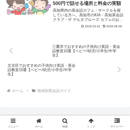
500円で話せる場所と料金の実額
高知県内の英会話カフェ・サークルを探
している方へ。高知市のKIA・高知英会話
クラブ・ザ デルタブルーズ カフェのおす
すめ3選を参加方法・料金・初心者向けか
2026.03.01
2026.08.08
どうかを含めて解説。
三鷹市でおすすめの子供向け英語・英会
話教室10選【ベビー/幼児/小学生/中学
生】
文京区でおすすめの子供向け英語・英会
話教室10選【ベビー/幼児/小学生/中学
生】
ホーム
地域別英会話ガイド
メニュー
ホーム
検索
トップ
サイドバー