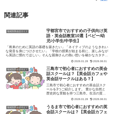
関連記事
宇都宮市でおすすめの子供向け英
地域別英会話ガイド
語・英会話教室10選【ベビー/幼
児/小学生/中学生】
「将来のために英語の基礎を築きたい」「ネイティブのようなきれい
な発音を身につけさせたい」「学校の授業が始まる前に、楽しみなが
ら英語に慣れてほしい」そんな親御さんの熱い想いを確かなカタチに
するのが、子供向け英語・英会話教室です。栃木県宇都宮市...
2026.01.28
2026.08.01
三島市で初心者におすすめの英会
地域別英会話ガイド
話スクールは？【英会話カフェや
英会話サークルはある？】
三島市で初心者におすすめの英会話スク
ールを3つご紹介します。 豊かな自然と
歴史的な景観を持つ三島市。生活の質が
高いこの地域で、グローバルなスキルで
2026.01.28
2026.08.01
ある英会話を身につけたいと考えている
方は多いのではないでしょうか。 しか
うるま市で初心者におすすめの英
地域別英会話ガイド
し、三島駅周辺には大手...
会話スクールは？【英会話カフェ