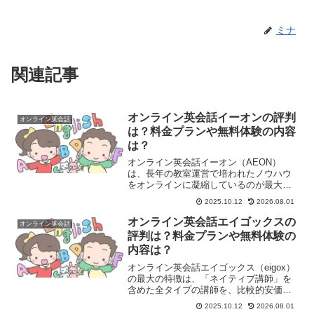
ミナ
関連記事
オンライン英会話イーオンの評判
オンライン英会話
は？料金プランや無料体験の内容
は？
オンライン英会話イーオン（AEON）
は、長年の教室運営で培われたノウハウ
をオンラインに凝縮しているのが最大の
特徴です。一般的な格安オンライン英会
2025.10.12
2026.08.01
話とは異なり、**「質」と「サポート体
制」**を重視したサービスを提供してい
オンライン英会話エイゴックスの
オンライン英会話
ます。イーオンオンラ...
評判は？料金プランや無料体験の
内容は？
オンライン英会話エイゴックス（eigox）
の最大の特徴は、「ネイティブ講師」を
含めた全タイプの講師を、比較的安価な
料金で自由に選べることです。特に「ネ
2025.10.12
2026.08.01
イティブ講師に習いたいが、費用は抑え