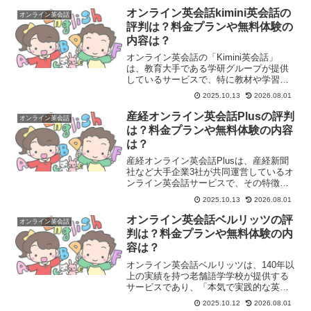
たい」という方や、初心者で日本語サポ
オンライン英会話kimini英会話の
オンライン英会話
ートが必要な方に強...
評判は？料金プランや無料体験の
内容は？
オンライン英会話の「Kimini英会話」
は、教育大手である学研グループが提供
しているサービスで、特に教材や学習シ
ステムに強みがあります。主な特徴とお
2025.10.13
2026.08.01
すすめポイントは以下の通りです。
Kimini英会話の主な特徴とおすすめポイ
産経オンライン英会話Plusの評判
オンライン英会話
ント1. 学研のノ...
は？料金プランや無料体験の内容
は？
産経オンライン英会話Plusは、産経新聞
社など大手企業3社が共同運営しているオ
ンライン英会話サービスで、その特徴と
おすすめポイントは多岐にわたります。
2025.10.13
2026.08.01
産経オンライン英会話Plusの主な特徴と
おすすめポイント1. 講師の質の高さと多
オンライン英会話ベルリッツの評
オンライン英会話
様性2. ...
判は？料金プランや無料体験の内
容は？
オンライン英会話ベルリッツは、140年以
上の実績を持つ老舗語学学校が提供する
サービスであり、「本気で実践的な英会
話力を身につけたい人」に特におすすめ
2025.10.12
2026.08.01
の質の高さが最大の特徴です。ベルリッ