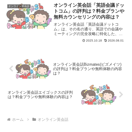
ツの主な特徴と強み1. 「ベルリッツ・メ
オンライン英会話「英語会議ドッ
オンライン英会話
ソッド®」による...
トコム」の評判は？料金プランや
無料カウンセリングの内容は？
オンライン英会話「英語会議ドットコ
ム」は、その名の通り、英語での会議や
ミーティングの完全攻略に特化した、非
常に専門性の高いオンライン英会話サー
2025.10.18
2026.08.01
ビスです。一般的なビジネス英会話とは
一線を画し、実務直結のスキル習得を目
指すビジネスパーソンに特化...
オンライン英会話Bizmates(ビズメイツ)
の評判は？料金プランや無料体験の内容
は？
オンライン英会話エイゴックスの評判
は？料金プランや無料体験の内容は？
ホーム
オンライン英会話