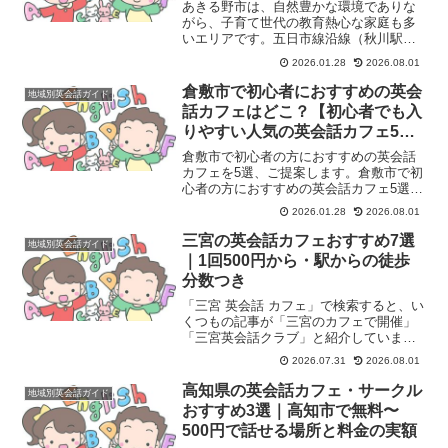
あきる野市は、自然豊かな環境でありな
がら、子育て世代の教育熱心な家庭も多
いエリアです。五日市線沿線（秋川駅・
武蔵引田駅など）を中心に、大手スクー
2026.01.28
2026.08.01
ルから地域密着型の教室まで、選択肢が
意外と豊富なのが特徴です。 「習い事
倉敷市で初心者におすすめの英会
地域別英会話ガイド
は、やっぱり近くて安心で...
話カフェはどこ？【初心者でも入
りやすい人気の英会話カフェ5
選】
倉敷市で初心者の方におすすめの英会話
カフェを5選、ご提案します。倉敷市で初
心者の方におすすめの英会話カフェ5選1.
英会話カフェ リンク（Link）2. ECC外語
2026.01.28
2026.08.01
学院 倉敷駅前校（英会話カフェ形式のイ
ベントがある場合）3. AEON（イー...
三宮の英会話カフェおすすめ7選
地域別英会話ガイド
｜1回500円から・駅からの徒歩
分数つき
「三宮 英会話 カフェ」で検索すると、い
くつもの記事が「三宮のカフェで開催」
「三宮英会話クラブ」と紹介していま
す。ところが公式の会場情報をひとつず
2026.07.31
2026.08.01
つ当たっていくと、名前に「三宮」と付
いている会ほど三宮駅から遠く、逆に
高知県の英会話カフェ・サークル
地域別英会話ガイド
「神戸」「元町」と名乗る...
おすすめ3選｜高知市で無料〜
500円で話せる場所と料金の実額