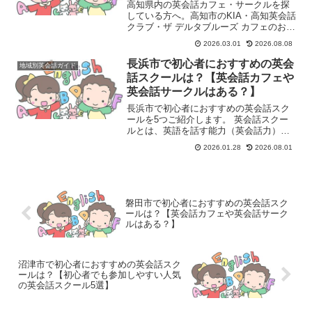
高知県内の英会話カフェ・サークルを探
している方へ。高知市のKIA・高知英会話
クラブ・ザ デルタブルーズ カフェのおす
すめ3選を参加方法・料金・初心者向けか
2026.03.01
2026.08.08
どうかを含めて解説。
長浜市で初心者におすすめの英会
地域別英会話ガイド
話スクールは？【英会話カフェや
英会話サークルはある？】
長浜市で初心者におすすめの英会話スク
ールを5つご紹介します。 英会話スクー
ルとは、英語を話す能力（英会話力）を
習得することを目的とした学習塾や教育
2026.01.28
2026.08.01
機関のことです。主に、英語でのコミュ
ニケーション能力を高めたいと考える
人々（学生、社会人、シニ...
磐田市で初心者におすすめの英会話スク
ールは？【英会話カフェや英会話サーク
ルはある？】
沼津市で初心者におすすめの英会話スク
ールは？【初心者でも参加しやすい人気
の英会話スクール5選】