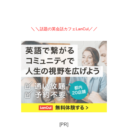
＼＼
／／
話題の英会話カフェLanCul
[PR]