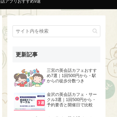
会話アプリおすすめ9選
更新記事
三宮の英会話カフェおすす
め7選｜1回500円から・駅
からの徒歩分数つき
金沢の英会話カフェ・サー
クル3選｜1回500円から・
予約要否と開催日で比較