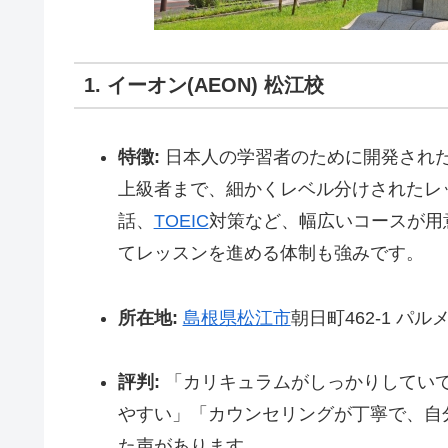
1. イーオン(AEON) 松江校
特徴:
日本人の学習者のために開発され
上級者まで、細かくレベル分けされたレ
話、
TOEIC
対策など、幅広いコースが用
てレッスンを進める体制も強みです。
所在地:
島根県
松江市
朝日町462-1 パル
評判:
「カリキュラムがしっかりしてい
やすい」「カウンセリングが丁寧で、自
た声があります。