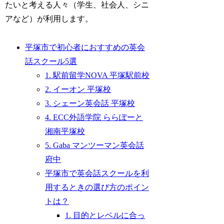
たいと考える人々（学生、社会人、シニ
アなど）が利用します。
平塚市で初心者におすすめの英会
話スクール5選
1. 駅前留学NOVA 平塚駅前校
2. イーオン 平塚校
3. シェーン英会話 平塚校
4. ECC外語学院 ららぽーと
湘南平塚校
5. Gaba マンツーマン英会話
府中
平塚市で英会話スクールを利
用するときの選び方のポイン
トは？
1. 目的とレベルに合っ