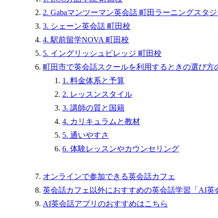
2. Gabaマンツーマン英会話 町田ラーニングスタ
3. シェーン英会話 町田校
4. 駅前留学NOVA 町田校
5. イングリッシュビレッジ 町田校
町田市で英会話スクールを利用するときの選び方
1. 料金体系と予算
2. レッスンスタイル
3. 講師の質と国籍
4. カリキュラムと教材
5. 通いやすさ
6. 体験レッスンやカウンセリング
オンラインで参加できる英会話カフェ
英会話カフェ以外におすすめの英会話学習「AI英
AI英会話アプリのおすすめはこちら