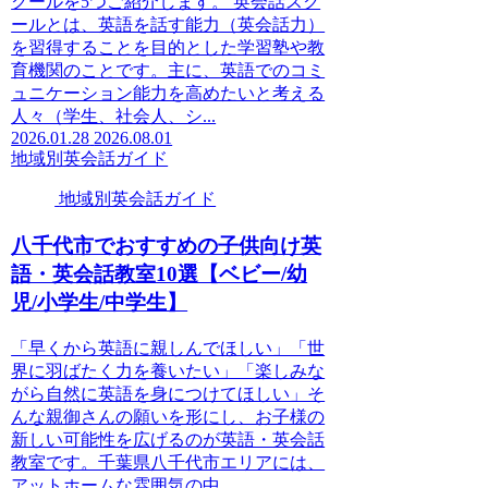
クールを5つご紹介します。 英会話スク
ールとは、英語を話す能力（英会話力）
を習得することを目的とした学習塾や教
育機関のことです。主に、英語でのコミ
ュニケーション能力を高めたいと考える
人々（学生、社会人、シ...
2026.01.28
2026.08.01
地域別英会話ガイド
地域別英会話ガイド
八千代市でおすすめの子供向け英
語・英会話教室10選【ベビー/幼
児/小学生/中学生】
「早くから英語に親しんでほしい」「世
界に羽ばたく力を養いたい」「楽しみな
がら自然に英語を身につけてほしい」そ
んな親御さんの願いを形にし、お子様の
新しい可能性を広げるのが英語・英会話
教室です。千葉県八千代市エリアには、
アットホームな雰囲気の中...