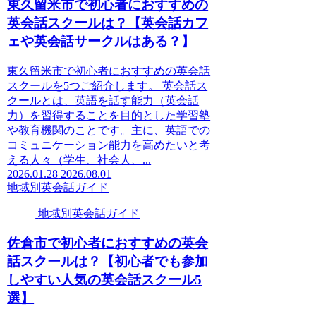
東久留米市で初心者におすすめの
英会話スクールは？【英会話カフ
ェや英会話サークルはある？】
東久留米市で初心者におすすめの英会話
スクールを5つご紹介します。 英会話ス
クールとは、英語を話す能力（英会話
力）を習得することを目的とした学習塾
や教育機関のことです。主に、英語での
コミュニケーション能力を高めたいと考
える人々（学生、社会人、...
2026.01.28
2026.08.01
地域別英会話ガイド
地域別英会話ガイド
佐倉市で初心者におすすめの英会
話スクールは？【初心者でも参加
しやすい人気の英会話スクール5
選】