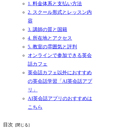
1. 料金体系と支払い方法
2. スクール形式とレッスン内
容
3. 講師の質と国籍
4. 所在地とアクセス
5. 教室の雰囲気と評判
オンラインで参加できる英会
話カフェ
英会話カフェ以外におすすめ
の英会話学習「AI英会話アプ
リ」
AI英会話アプリのおすすめは
こちら
目次