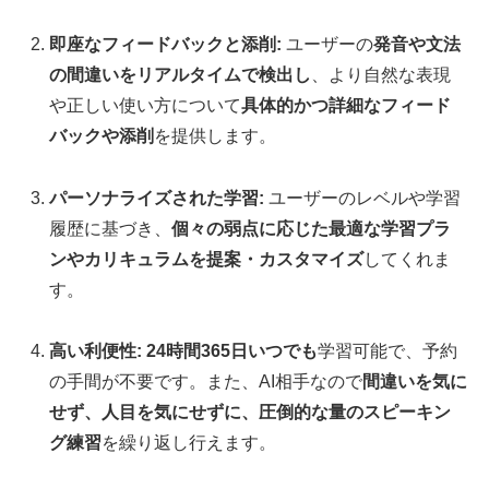
即座なフィードバックと添削:
ユーザーの
発音や文法
の間違いをリアルタイムで検出し
、より自然な表現
や正しい使い方について
具体的かつ詳細なフィード
バックや添削
を提供します。
パーソナライズされた学習:
ユーザーのレベルや学習
履歴に基づき、
個々の弱点に応じた最適な学習プラ
ンやカリキュラムを提案・カスタマイズ
してくれま
す。
高い利便性:
24時間365日いつでも
学習可能で、予約
の手間が不要です。また、AI相手なので
間違いを気に
せず、人目を気にせずに、圧倒的な量のスピーキン
グ練習
を繰り返し行えます。