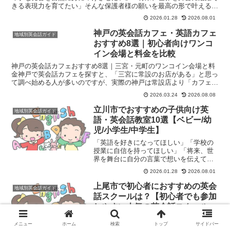
きる表現力を育てたい」そんな保護者様の願いを最高の形で叶えるの
が、子供向け英語・英会話教室です。千葉県習志野市には、...
2026.01.28
2026.08.01
神戸の英会話カフェ・英語カフェ
地域別英会話ガイド
おすすめ8選｜初心者向けワンコ
イン会場と料金を比較
神戸の英会話カフェおすすめ8選｜三宮・元町のワンコイン会場と料
金神戸で英会話カフェを探すと、「三宮に常設のお店がある」と思っ
て調べ始める人が多いのですが、実際の神戸は常設店より「カフェを
借りて開かれるイベント型」が中心です。そのため、店舗名...
2026.03.24
2026.08.08
立川市でおすすめの子供向け英
地域別英会話ガイド
語・英会話教室10選【ベビー/幼
児/小学生/中学生】
「英語を好きになってほしい」「学校の
授業に自信を持ってほしい」「将来、世
界を舞台に自分の言葉で想いを伝えてほ
しい」 そんな保護者様の願いを、お子様
2026.01.28
2026.08.01
の成長に合わせて瞬時に「可能性」へと
変えるのが子供向け英語・英会話教室で
上尾市で初心者におすすめの英会
地域別英会話ガイド
す。 多摩エリアの中心...
話スクールは？【初心者でも参加
しやすい人気の英会話スクール5
選】
上尾市で初心者におすすめの英会話スク
メニュー
ホーム
検索
トップ
サイドバー
ールを5つご紹介します。 英会話スクー