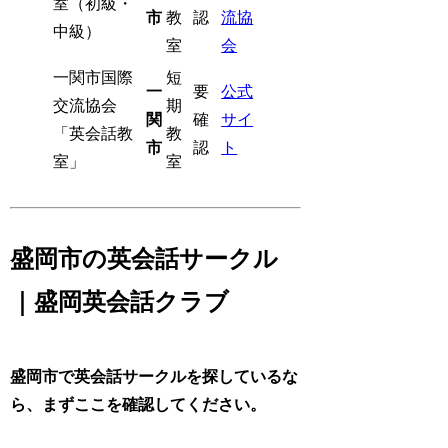
室（初級・
市
教
認
流協
中級）
室
会
一関市国際
短
一
要
公式
交流協会
期
関
確
サイ
「英会話教
教
市
認
ト
室」
室
盛岡市の英会話サークル
｜盛岡英会話クラブ
盛岡市で英会話サークルを探しているな
ら、まずここを確認してください。