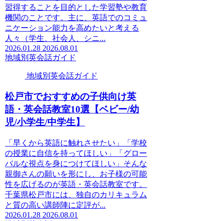
習得することを目的とした学習塾や教育
機関のことです。主に、英語でのコミュ
ニケーション能力を高めたいと考える
人々（学生、社会人、シニ...
2026.01.28
2026.08.01
地域別英会話ガイド
地域別英会話ガイド
松戸市でおすすめの子供向け英
語・英会話教室10選【ベビー/幼
児/小学生/中学生】
「早くから英語に触れさせたい」「学校
の授業に自信を持ってほしい」「グロー
バルな視点を身につけてほしい」そんな
親御さんの願いを形にし、お子様の可能
性を広げるのが英語・英会話教室です。
千葉県松戸市には、独自のカリキュラム
と質の高い講師陣に定評が...
2026.01.28
2026.08.01