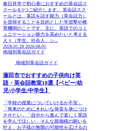
春日井市で初心者におすすめの英会話ス
クールを5つご紹介します。 英会話スク
ールとは、英語を話す能力（英会話力）
を習得することを目的とした学習塾や教
育機関のことです。主に、英語でのコミ
ュニケーション能力を高めたいと考える
人々（学生、社会人、シ...
2026.01.28
2026.08.01
地域別英会話ガイド
地域別英会話ガイド
蓮田市でおすすめの子供向け英
語・英会話教室10選【ベビー/幼
児/小学生/中学生】
「学校の授業についていけるか不安」
「将来のためにきれいな発音を身につけ
させたい」「自分から進んで楽しく英語
を学んでほしい」そんな親御様の願いを
叶え、お子様の無限の可能性を広げるの