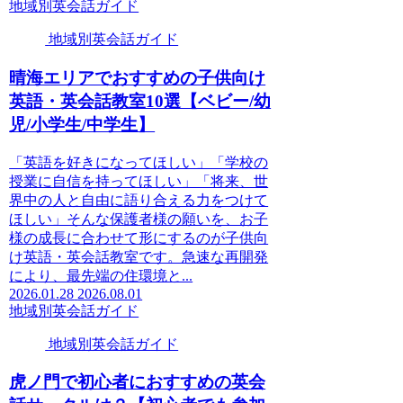
地域別英会話ガイド
地域別英会話ガイド
晴海エリアでおすすめの子供向け
英語・英会話教室10選【ベビー/幼
児/小学生/中学生】
「英語を好きになってほしい」「学校の
授業に自信を持ってほしい」「将来、世
界中の人と自由に語り合える力をつけて
ほしい」そんな保護者様の願いを、お子
様の成長に合わせて形にするのが子供向
け英語・英会話教室です。急速な再開発
により、最先端の住環境と...
2026.01.28
2026.08.01
地域別英会話ガイド
地域別英会話ガイド
虎ノ門で初心者におすすめの英会