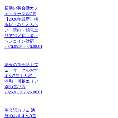
横浜の英会話カフ
ェ・サークル7選
【2026年最新】横
浜駅・みなとみら
い・関内・鶴見エ
リア別／初心者・
ワンコイン対応
2026.05.29
2026.08.01
埼玉の英会話カフ
ェ・サークルおす
すめ7選｜大宮・
浦和・川越エリア
別の選び方
2026.01.30
2026.08.01
英会話カフェ 池
袋のおすすめ9選