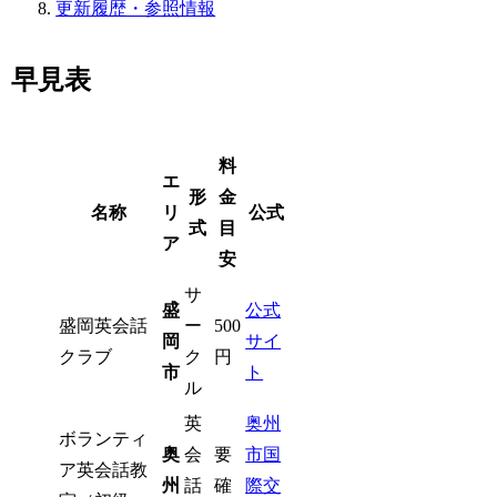
更新履歴・参照情報
早見表
料
エ
形
金
名称
リ
公式
式
目
ア
安
サ
盛
公式
盛岡英会話
ー
500
岡
サイ
クラブ
ク
円
市
ト
ル
英
奥州
ボランティ
奥
会
要
市国
ア英会話教
州
話
確
際交