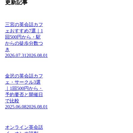
更新記事
三宮の英会話カフ
ェおすすめ7選｜1
回500円から・駅
からの徒歩分数つ
き
2026.07.31
2026.08.01
金沢の英会話カフ
ェ・サークル3選
｜1回500円から・
予約要否と開催日
で比較
2025.06.08
2026.08.01
オンライン英会話