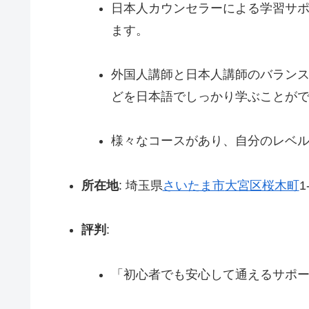
日本人カウンセラーによる学習サ
ます。
外国人講師と日本人講師のバラン
どを日本語でしっかり学ぶことが
様々なコースがあり、自分のレベ
所在地
: 埼玉県
さいたま市
大宮区
桜木町
1
評判
:
「初心者でも安心して通えるサポ