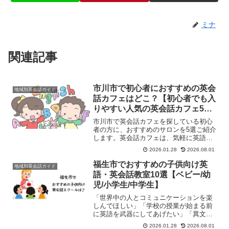
ミナ
関連記事
市川市で初心者におすすめの英会
地域別英会話ガイド
話カフェはどこ？【初心者でも入
りやすい人気の英会話カフェ5
選】
市川市で英会話カフェを探している初心
者の方に、おすすめのサロンを5選ご紹介
します。英会話カフェは、気軽に英語に
触れたい、実践の場を増やしたいという
2026.01.28
2026.08.01
初心者の方にぴったりの場所です。市川
市で初心者におすすめの英会話カフェ5選
福生市でおすすめの子供向け英
地域別英会話ガイド
店名: 英会話＆留学...
語・英会話教室10選【ベビー/幼
児/小学生/中学生】
「世界中の人とコミュニケーションを楽
しんでほしい」「学校の授業が始まる前
に英語を武器にしてあげたい」「異文化
が身近な環境を活かして、生きた英語を
2026.01.28
2026.08.01