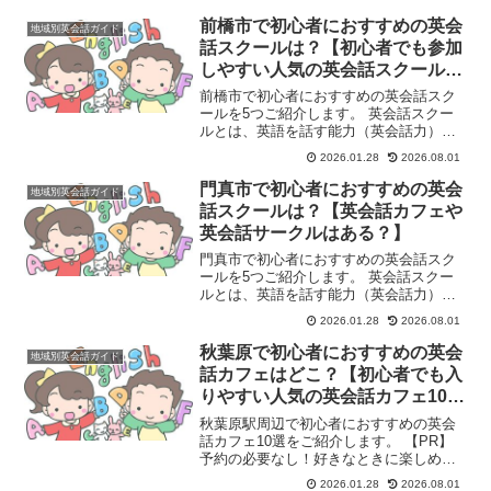
身につけてほしい」そんな保護者様の願
いを、実践的なカリキュラムで叶えるの
前橋市で初心者におすすめの英会
地域別英会話ガイド
が福生市の子供向け英語・...
話スクールは？【初心者でも参加
しやすい人気の英会話スクール5
選】
前橋市で初心者におすすめの英会話スク
ールを5つご紹介します。 英会話スクー
ルとは、英語を話す能力（英会話力）を
習得することを目的とした学習塾や教育
2026.01.28
2026.08.01
機関のことです。主に、英語でのコミュ
ニケーション能力を高めたいと考える
門真市で初心者におすすめの英会
地域別英会話ガイド
人々（学生、社会人、シニ...
話スクールは？【英会話カフェや
英会話サークルはある？】
門真市で初心者におすすめの英会話スク
ールを5つご紹介します。 英会話スクー
ルとは、英語を話す能力（英会話力）を
習得することを目的とした学習塾や教育
2026.01.28
2026.08.01
機関のことです。主に、英語でのコミュ
ニケーション能力を高めたいと考える
秋葉原で初心者におすすめの英会
地域別英会話ガイド
人々（学生、社会人、シニ...
話カフェはどこ？【初心者でも入
りやすい人気の英会話カフェ10
選】
秋葉原駅周辺で初心者におすすめの英会
話カフェ10選をご紹介します。 【PR】
予約の必要なし！好きなときに楽しめる
英会話カフェでネイティブとのスピーキ
2026.01.28
2026.08.01