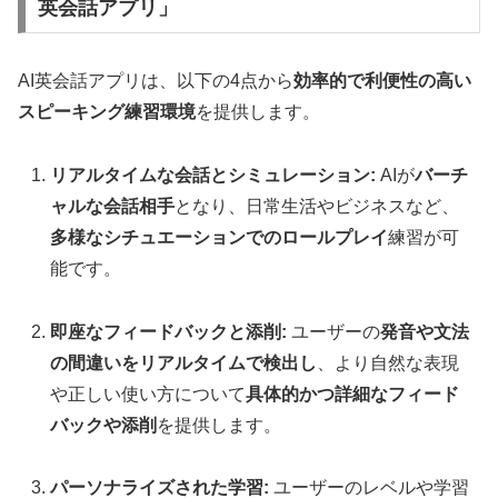
英会話アプリ」
AI英会話アプリは、以下の4点から
効率的で利便性の高い
スピーキング練習環境
を提供します。
リアルタイムな会話とシミュレーション:
AIが
バーチ
ャルな会話相手
となり、日常生活やビジネスなど、
多様なシチュエーションでのロールプレイ
練習が可
能です。
即座なフィードバックと添削:
ユーザーの
発音や文法
の間違いをリアルタイムで検出し
、より自然な表現
や正しい使い方について
具体的かつ詳細なフィード
バックや添削
を提供します。
パーソナライズされた学習:
ユーザーのレベルや学習