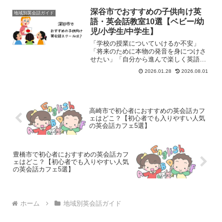
ングが楽しめる！＼＼話題の英会話カフ
ェLanCul／／ 秋葉原駅周辺で初心者にお
深谷市でおすすめの子供向け英
地域別英会話ガイド
すすめの英会...
語・英会話教室10選【ベビー/幼
児/小学生/中学生】
「学校の授業についていけるか不安」
「将来のために本物の発音を身につけさ
せたい」「自分から進んで楽しく英語を
話してほしい」そんな親御様の願いを叶
2026.01.28
2026.08.01
え、お子様の無限の可能性を広げるのが
英会話教室です。埼玉県深谷市には、教
育熱心なファミリー層から信...
高崎市で初心者におすすめの英会話カフ
ェはどこ？【初心者でも入りやすい人気
の英会話カフェ5選】
豊橋市で初心者におすすめの英会話カフ
ェはどこ？【初心者でも入りやすい人気
の英会話カフェ5選】
ホーム
地域別英会話ガイド