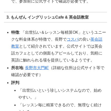
で、参加前に公式サイトで確認が必要です。
3. もんぜん イングリッシュCafe & 英会話教室
特徴
: 「出世払い＆レッスン毎精算OK」というユニー
クな料金体系が特徴で、長野で
コスパ
の良い
英会話
教室
として紹介されています。公式サイトでは英会
話カフェとしての側面もアピールしており、気軽に
英語に触れられる場を提供しているようです。
所在地
:
長野市
大門町
（詳細な住所は公式サイト等で
確認が必要です）
評判
:
「出世払いという珍しいシステムなので、始め
やすい。」
「レッスン毎に精算できるので、無理なく続け