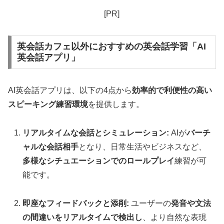
[PR]
英会話カフェ以外におすすめの英会話学習「AI
英会話アプリ」
AI英会話アプリは、以下の4点から
効率的で利便性の高い
スピーキング練習環境
を提供します。
リアルタイムな会話とシミュレーション:
AIが
バーチ
ャルな会話相手
となり、日常生活やビジネスなど、
多様なシチュエーションでのロールプレイ
練習が可
能です。
即座なフィードバックと添削:
ユーザーの
発音や文法
の間違いをリアルタイムで検出し
、より自然な表現