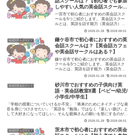
話スクールは？【初心者でも参加
しやすい人気の英会話スクール5
選】
一宮市で初心者におすすめの英会話スク
ールを5つご紹介します。 英会話スクー
ルとは、英語を話す能力（英会話力）を
習得することを目的とした学習塾や教育
2026.01.28
2026.08.01
機関のことです。主に、英語でのコミュ
ニケーション能力を高めたいと考える
鎌ケ谷市で初心者におすすめの英
地域別英会話ガイド
人々（学生、社会人、シニ...
会話スクールは？【英会話カフェ
や英会話サークルはある？】
鎌ケ谷市で初心者におすすめの英会話ス
クールを5つご紹介します。 英会話スク
ールとは、英語を話す能力（英会話力）
を習得することを目的とした学習塾や教
2026.01.28
2026.08.01
育機関のことです。主に、英語でのコミ
ュニケーション能力を高めたいと考える
砂川市でおすすめの子供向け英
地域別英会話ガイド
人々（学生、社会人、シ...
語・英会話教室8選【ベビー/幼児/
小学生/中学生】
「学校の授業についていけるか不安」「将来のためにネイティブな発
音を身につけさせたい」「英語を『勉強』ではなく『楽しい遊び』と
して大好きになってほしい」そんな親御さんの願いを形にするのが、
砂川市にある子供向け英語・英会話教室です。空知地方の中...
2026.01.28
2026.08.01
茨木市で初心者におすすめの英会
地域別英会話ガイド