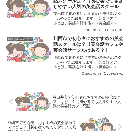
話スクールは？【初心者でも参加
しやすい人気の英会話スクール5
選】
茨木市で初心者におすすめの英会話スク
ールを5つご紹介します。 英会話スクー
ルとは、英語を話す能力（英会話力）を
習得することを目的とした学習塾や教育
2026.01.28
2026.08.01
機関のことです。主に、英語でのコミュ
ニケーション能力を高めたいと考える
川西市で初心者におすすめの英会
地域別英会話ガイド
人々（学生、社会人、シニ...
話スクールは？【英会話カフェや
英会話サークルはある？】
川西市で初心者におすすめの英会話スク
ールを5つご紹介します。 英会話スクー
ルとは、英語を話す能力（英会話力）を
習得することを目的とした学習塾や教育
2026.01.28
2026.08.01
機関のことです。主に、英語でのコミュ
ニケーション能力を高めたいと考える
人々（学生、社会人、シニ...
春日井市で初心者におすすめの英会話カ
フェはどこ？【初心者でも入りやすい人
気の英会話カフェ5選】
宮崎市で初心者におすすめの英会話カフ
ェはどこ？【初心者でも入りやすい人気