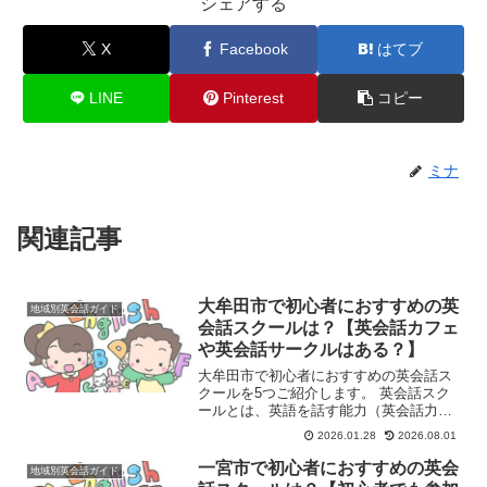
シェアする
X
Facebook
はてブ
LINE
Pinterest
コピー
ミナ
関連記事
大牟田市で初心者におすすめの英
地域別英会話ガイド
会話スクールは？【英会話カフェ
や英会話サークルはある？】
大牟田市で初心者におすすめの英会話ス
クールを5つご紹介します。 英会話スク
ールとは、英語を話す能力（英会話力）
を習得することを目的とした学習塾や教
2026.01.28
2026.08.01
育機関のことです。主に、英語でのコミ
ュニケーション能力を高めたいと考える
一宮市で初心者におすすめの英会
地域別英会話ガイド
人々（学生、社会人、シ...