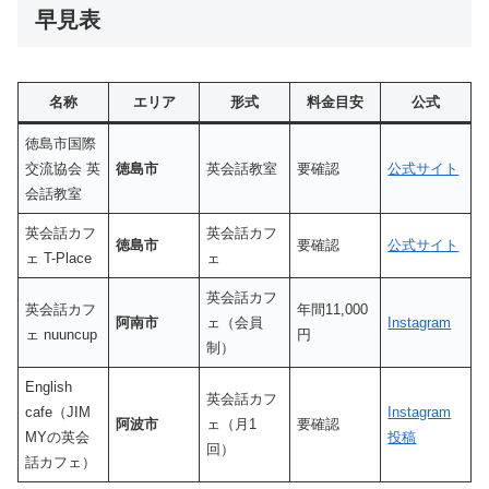
早見表
名称
エリア
形式
料金目安
公式
徳島市国際
交流協会 英
徳島市
英会話教室
要確認
公式サイト
会話教室
英会話カフ
英会話カフ
徳島市
要確認
公式サイト
ェ T-Place
ェ
英会話カフ
英会話カフ
年間11,000
阿南市
ェ（会員
Instagram
ェ nuuncup
円
制）
English
英会話カフ
cafe（JIM
Instagram
阿波市
ェ（月1
要確認
MYの英会
投稿
回）
話カフェ）