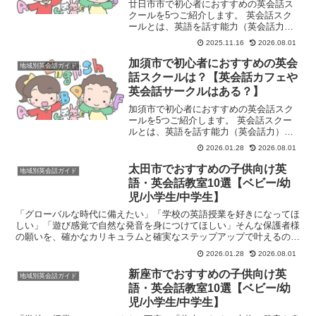
廿日市市で初心者におすすめの英会話ス
クールを5つご紹介します。 英会話スク
ールとは、英語を話す能力（英会話力）
を習得することを目的とした学習塾や教
2025.11.16
2026.08.01
育機関のことです。主に、英語でのコミ
ュニケーション能力を高めたいと考える
加須市で初心者におすすめの英会
地域別英会話ガイド
人々（学生、社会人、シ...
話スクールは？【英会話カフェや
英会話サークルはある？】
加須市で初心者におすすめの英会話スク
ールを5つご紹介します。 英会話スクー
ルとは、英語を話す能力（英会話力）を
習得することを目的とした学習塾や教育
2026.01.28
2026.08.01
機関のことです。主に、英語でのコミュ
ニケーション能力を高めたいと考える
太田市でおすすめの子供向け英
地域別英会話ガイド
人々（学生、社会人、シニ...
語・英会話教室10選【ベビー/幼
児/小学生/中学生】
「グローバルな時代に備えたい」「学校の英語授業を好きになってほ
しい」「遊び感覚で自然な発音を身につけてほしい」そんな保護者様
の願いを、確かなカリキュラムと確実なステップアップで叶えるのが
子供向け英語・英会話教室です。群馬県内でも有数の教育熱...
2026.01.28
2026.08.01
新座市でおすすめの子供向け英
地域別英会話ガイド
語・英会話教室10選【ベビー/幼
児/小学生/中学生】