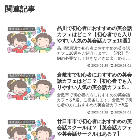
関連記事
品川で初心者におすすめの英会話
地域別英会話ガイド
カフェはどこ？【初心者でも入り
やすい人気の英会話カフェ10選】
品川駅周辺で初心者におすすめの英会話
カフェ10選をご紹介します。 【PR】予
約の必要なし！好きなときに楽しめる英
会話カフェでネイティブとのスピーキン
2026.01.28
2026.08.01
グが楽しめる！＼＼話題の英会話カフェ
LanCul／／ 品川駅周辺で初心者におすす
倉敷市で初心者におすすめの英会
地域別英会話ガイド
めの英会話カ...
話カフェはどこ？【初心者でも入
りやすい人気の英会話カフェ5
選】
倉敷市で初心者の方におすすめの英会話
カフェを5選、ご提案します。倉敷市で初
心者の方におすすめの英会話カフェ5選1.
英会話カフェ リンク（Link）2. ECC外語
2026.01.28
2026.08.01
学院 倉敷駅前校（英会話カフェ形式のイ
ベントがある場合）3. AEON（イー...
廿日市市で初心者におすすめの英
地域別英会話ガイド
会話スクールは？【英会話カフェ
や英会話サークルはある？】