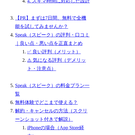
4. スキマ時間に対応した設計
【PR】まずは7日間、無料で全機
能を試してみませんか？
Speak（スピーク）の評判・口コミ
｜良い点・悪い点を正直まとめ
✅ 良い評判（メリット）
⚠️ 気になる評判（デメリッ
ト・注意点）
Speak（スピーク）の料金プラン一
覧
無料体験でどこまで使える？
解約・キャンセルの方法（スクリ
ーンショット付きで解説）
iPhoneの場合（App Store経