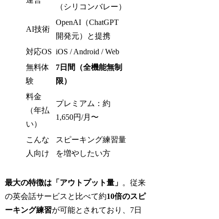
（シリコンバレー）
OpenAI（ChatGPT
AI技術
開発元）と提携
対応OS
iOS / Android / Web
無料体
7日間（全機能無制
験
限）
料金
プレミアム：約
（年払
1,650円/月〜
い）
こんな
スピーキング練習量
人向け
を増やしたい方
最大の特徴は「アウトプット量」
。従来
の英会話サービスと比べて約
10倍のスピ
ーキング練習
が可能とされており、7日