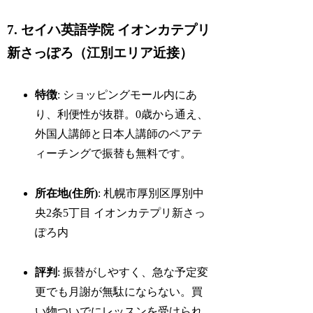
7. セイハ英語学院 イオンカテプリ
新さっぽろ（江別エリア近接）
特徴
: ショッピングモール内にあ
り、利便性が抜群。0歳から通え、
外国人講師と日本人講師のペアテ
ィーチングで振替も無料です。
所在地(住所)
: 札幌市厚別区厚別中
央2条5丁目 イオンカテプリ新さっ
ぽろ内
評判
: 振替がしやすく、急な予定変
更でも月謝が無駄にならない。買
い物ついでにレッスンを受けられ