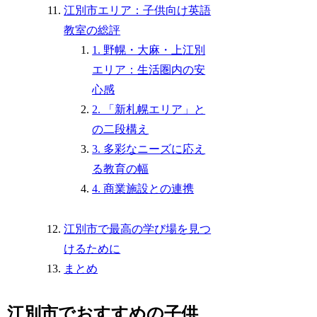
江別市エリア：子供向け英語
教室の総評
1. 野幌・大麻・上江別
エリア：生活圏内の安
心感
2. 「新札幌エリア」と
の二段構え
3. 多彩なニーズに応え
る教育の幅
4. 商業施設との連携
江別市で最高の学び場を見つ
けるために
まとめ
江別市でおすすめの子供