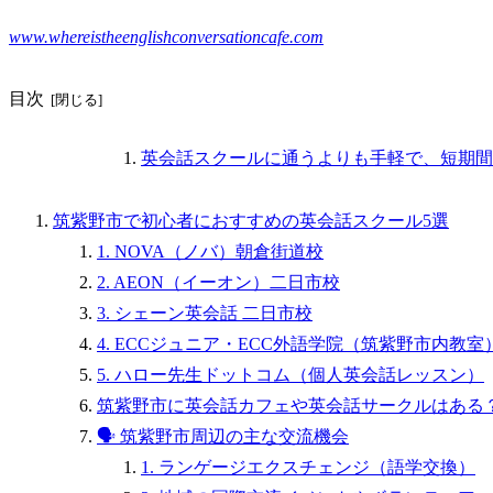
www.whereistheenglishconversationcafe.com
目次
英会話スクールに通うよりも手軽で、短期間
筑紫野市で初心者におすすめの英会話スクール5選
1. NOVA（ノバ）朝倉街道校
2. AEON（イーオン）二日市校
3. シェーン英会話 二日市校
4. ECCジュニア・ECC外語学院（筑紫野市内教室
5. ハロー先生ドットコム（個人英会話レッスン）
筑紫野市に英会話カフェや英会話サークルはある
🗣️ 筑紫野市周辺の主な交流機会
1. ランゲージエクスチェンジ（語学交換）