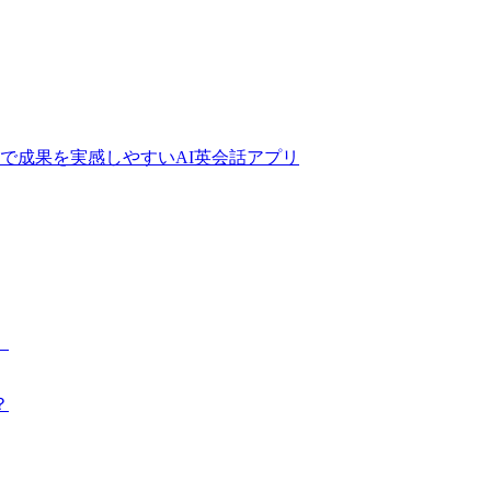
で成果を実感しやすいAI英会話アプリ
）
？