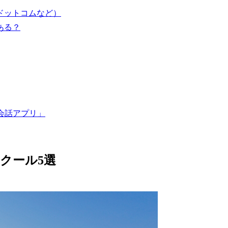
ドットコムなど）
ある？
会話アプリ」
クール5選