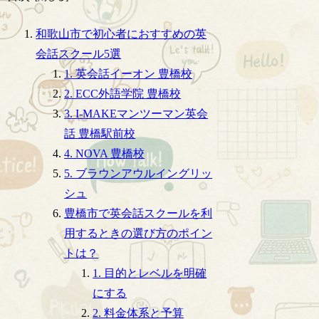
和歌山市で初心者におすすめの英
会話スクール5選
1. 英会話イーオン 豊橋校
2. ECC外語学院 豊橋校
3. I-MAKEマンツーマン英会
話 豊橋駅前校
4. NOVA 豊橋校
5. ブラウンアウルイングリッ
シュ
豊橋市で英会話スクールを利
用するときの選び方のポイン
トは？
1. 目的とレベルを明確
にする
2. 料金体系と予算