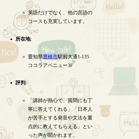
英語だけでなく、他の言語の
コースも充実しています。
所在地
:
愛知県
豊橋市
駅前大通1-135
ココラアベニュー3F
評判
:
「講師が熱心で、質問にも丁
寧に答えてくれる」「日本人
が苦手とする発音や文法を重
点的に教えてもらえる」とい
った声が聞かれます。