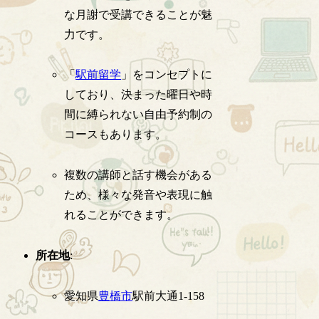
な月謝で受講できることが魅
力です。
「
駅前留学
」をコンセプトに
しており、決まった曜日や時
間に縛られない自由予約制の
コースもあります。
複数の講師と話す機会がある
ため、様々な発音や表現に触
れることができます。
所在地
:
愛知県
豊橋市
駅前大通1-158