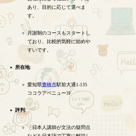
あり、目的に応じて選べま
す。
月謝制のコースもスタートし
ており、比較的気軽に始めや
すいです。
所在地
:
愛知県
豊橋市
駅前大通1-135
ココラアベニュー3F
評判
:
「日本人講師が文法の疑問点
などを日本語で丁寧に解説し