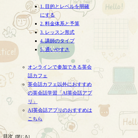
1. 目的とレベルを明確
にする
2. 料金体系と予算
3. レッスン形式
4. 講師のタイプ
5. 通いやすさ
オンラインで参加できる英会
話カフェ
英会話カフェ以外におすすめ
の英会話学習「AI英会話アプ
リ」
AI英会話アプリのおすすめは
こちら
目次