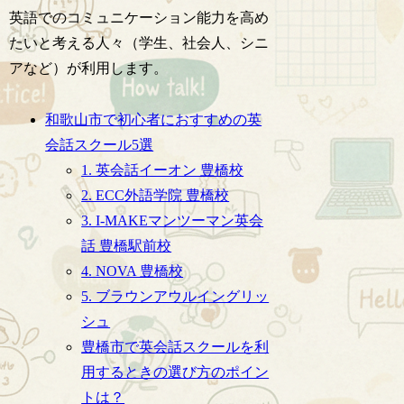
英語でのコミュニケーション能力を高め
たいと考える人々（学生、社会人、シニ
アなど）が利用します。
和歌山市で初心者におすすめの英
会話スクール5選
1. 英会話イーオン 豊橋校
2. ECC外語学院 豊橋校
3. I-MAKEマンツーマン英会
話 豊橋駅前校
4. NOVA 豊橋校
5. ブラウンアウルイングリッ
シュ
豊橋市で英会話スクールを利
用するときの選び方のポイン
トは？