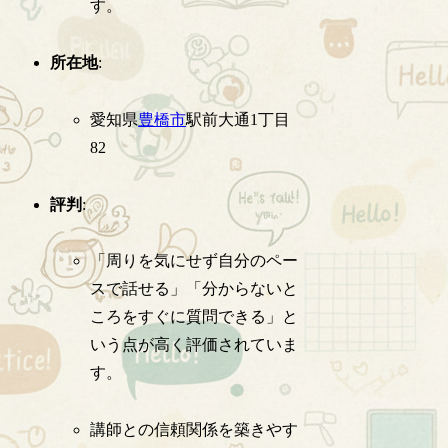
す。
所在地
:
愛知県
豊橋市
駅前大通1丁目
82
評判
:
「周りを気にせず自分のペー
スで話せる」「分からないと
ころをすぐに質問できる」と
いう点が高く評価されていま
す。
講師との信頼関係を築きやす