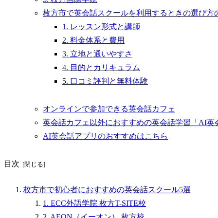
枚方市で英会話スクールを利用するときの選び方
1. レッスン形式と講師
2. 料金体系と費用
3. 立地と通いやすさ
4. 目的とカリキュラム
5. 口コミ評判と無料体験
オンラインで参加できる英会話カフェ
英会話カフェ以外におすすめの英会話学習「AI英
AI英会話アプリのおすすめはこちら
目次
枚方市で初心者におすすめの英会話スクール5選
1. ECC外語学院 枚方T-SITE校
2. AEON（イーオン） 枚方校