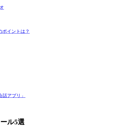
ジオ
のポイントは？
会話アプリ」
ール5選