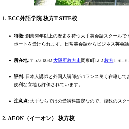
1. ECC外語学院 枚方T-SITE校
特徴
: 創業60年以上の歴史を持つ大手英会話スクール
ポートを受けられます。日常英会話からビジネス英会話
所在地
: 〒573-0032
大阪府
枚方市
岡東町12-2
枚方
T-SITE
評判
: 日本人講師と外国人講師がバランス良く在籍し
便利な立地も評価されています。
注意点
: 大手ならではの受講料設定なので、複数のス
2. AEON（イーオン） 枚方校