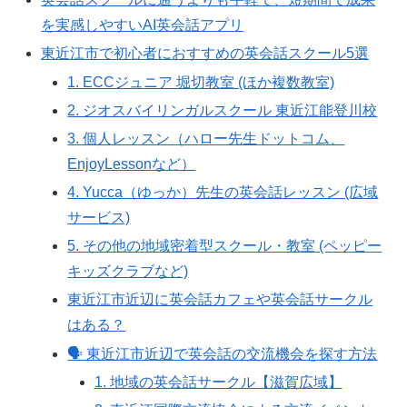
を実感しやすいAI英会話アプリ
東近江市で初心者におすすめの英会話スクール5選
1. ECCジュニア 堀切教室 (ほか複数教室)
2. ジオスバイリンガルスクール 東近江能登川校
3. 個人レッスン（ハロー先生ドットコム、
EnjoyLessonなど）
4. Yucca（ゆっか）先生の英会話レッスン (広域
サービス)
5. その他の地域密着型スクール・教室 (ペッピー
キッズクラブなど)
東近江市近辺に英会話カフェや英会話サークル
はある？
🗣️ 東近江市近辺で英会話の交流機会を探す方法
1. 地域の英会話サークル【滋賀広域】