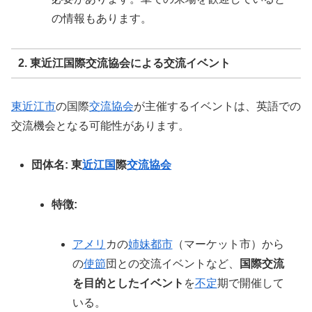
の情報もあります。
2. 東近江国際交流協会による交流イベント
東近江市
の国際
交流協会
が主催するイベントは、英語での
交流機会となる可能性があります。
団体名:
東
近江国
際
交流協会
特徴:
アメリ
カの
姉妹都市
（マーケット市）から
の
使節
団との交流イベントなど、
国際交流
を目的としたイベント
を
不定
期で開催して
いる。