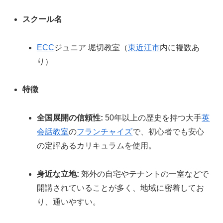
スクール名
ECC
ジュニア 堀切教室（
東近江市
内に複数あ
り）
特徴
全国展開の信頼性:
50年以上の歴史を持つ大手
英
会話教室
の
フランチャイズ
で、初心者でも安心
の定評あるカリキュラムを使用。
身近な立地:
郊外の自宅やテナントの一室などで
開講されていることが多く、地域に密着してお
り、通いやすい。