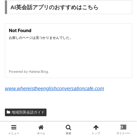
AI英会話アプリのおすすめはこちら
www.whereistheenglishconversationcafe.com
地域別英会話ガイド
ミナ
メニュー
ホーム
検索
トップ
サイドバー
はじめまして。当サイトを案内する「ミナ」