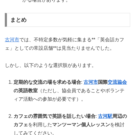
まとめ
古河市
では、不特定多数が気軽に集まる**「英会話カフ
ェ」としての常設店舗**は見当たりませんでした。
しかし、以下のような選択肢があります。
定期的な交流の場を求める場合
:
古河市
国際
交流協会
の英語教室
（ただし、協会員であることやボランテ
ィア活動への参加が必要です）。
カフェの雰囲気で英語を話したい場合
:
古河駅
周辺の
カフェ
を利用した
マンツーマン個人レッスン
を検討
してみてください。