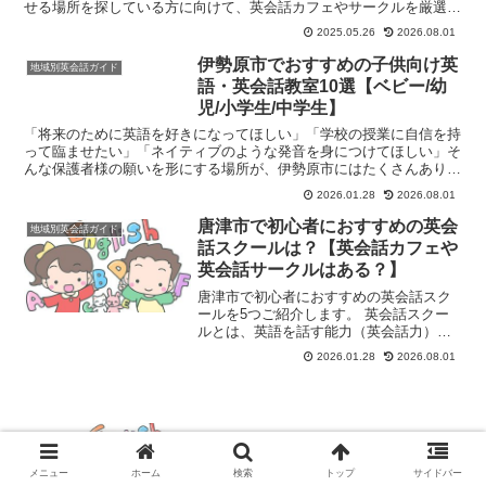
せる場所を探している方に向けて、英会話カフェやサークルを厳選し
てご紹介します。料金、場所、初心者への向き不向きを比較...
2025.05.26
2026.08.01
伊勢原市でおすすめの子供向け英
地域別英会話ガイド
語・英会話教室10選【ベビー/幼
児/小学生/中学生】
「将来のために英語を好きになってほしい」「学校の授業に自信を持
って臨ませたい」「ネイティブのような発音を身につけてほしい」そ
んな保護者様の願いを形にする場所が、伊勢原市にはたくさんありま
す。神奈川県伊勢原市エリアには、独自のカリキュラムとア...
2026.01.28
2026.08.01
唐津市で初心者におすすめの英会
地域別英会話ガイド
話スクールは？【英会話カフェや
英会話サークルはある？】
唐津市で初心者におすすめの英会話スク
ールを5つご紹介します。 英会話スクー
ルとは、英語を話す能力（英会話力）を
習得することを目的とした学習塾や教育
2026.01.28
2026.08.01
機関のことです。主に、英語でのコミュ
ニケーション能力を高めたいと考える
人々（学生、社会人、シニ...
海老名市で初心者におすすめの英会話ス
クールは？【英会話カフェや英会話サー
メニュー
ホーム
検索
トップ
サイドバー
クルはある？】