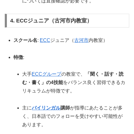
については直接確認が必要です。
4. ECCジュニア（古河市内教室）
スクール名
:
ECC
ジュニア（
古河市
内教室）
特徴
:
大手
ECCグループ
の教室で、
「聞く・話す・読
む・書く」の4技能
をバランス良く習得できるカ
リキュラムが特徴です。
主に
バイリンガル
講師
が指導にあたることが多
く、日本語でのフォローを受けやすい可能性が
あります。