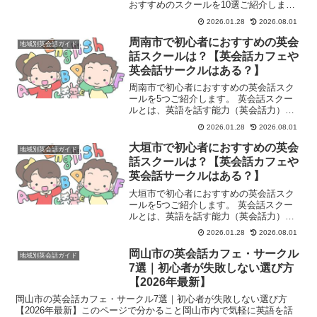
おすすめのスクールを10選ご紹介しま
す。 練馬駅や大泉学園駅周辺の主要なス
2026.01.28
2026.08.01
クールを中心に選定しています。英会話
スクールに通うよりも手軽で、短期間で
周南市で初心者におすすめの英会
地域別英会話ガイド
成果を実感しやすいAI...
話スクールは？【英会話カフェや
英会話サークルはある？】
周南市で初心者におすすめの英会話スク
ールを5つご紹介します。 英会話スクー
ルとは、英語を話す能力（英会話力）を
習得することを目的とした学習塾や教育
2026.01.28
2026.08.01
機関のことです。主に、英語でのコミュ
ニケーション能力を高めたいと考える
大垣市で初心者におすすめの英会
地域別英会話ガイド
人々（学生、社会人、シニ...
話スクールは？【英会話カフェや
英会話サークルはある？】
大垣市で初心者におすすめの英会話スク
ールを5つご紹介します。 英会話スクー
ルとは、英語を話す能力（英会話力）を
習得することを目的とした学習塾や教育
2026.01.28
2026.08.01
機関のことです。主に、英語でのコミュ
ニケーション能力を高めたいと考える
岡山市の英会話カフェ・サークル
地域別英会話ガイド
人々（学生、社会人、シニ...
7選｜初心者が失敗しない選び方
【2026年最新】
岡山市の英会話カフェ・サークル7選｜初心者が失敗しない選び方
【2026年最新】このページで分かること岡山市内で気軽に英語を話