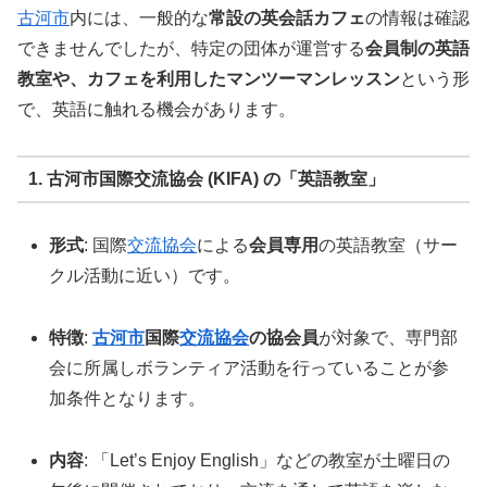
古河市
内には、一般的な
常設の英会話カフェ
の情報は確認
できませんでしたが、特定の団体が運営する
会員制の英語
教室や、カフェを利用したマンツーマンレッスン
という形
で、英語に触れる機会があります。
1. 古河市国際交流協会 (KIFA) の「英語教室」
形式
: 国際
交流協会
による
会員専用
の英語教室（サー
クル活動に近い）です。
特徴
:
古河市
国際
交流協会
の協会員
が対象で、専門部
会に所属しボランティア活動を行っていることが参
加条件となります。
内容
: 「Let’s Enjoy English」などの教室が土曜日の