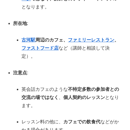
となります。
所在地
:
古河駅
周辺のカフェ、
ファミリーレストラン
、
ファストフード店
など（講師と相談して決
定）。
注意点
:
英会話カフェのような
不特定多数の参加者との
交流の場ではなく
、
個人契約のレッスン
となり
ます。
レッスン料の他に、
カフェでの飲食代
などがか
かる場合があります。