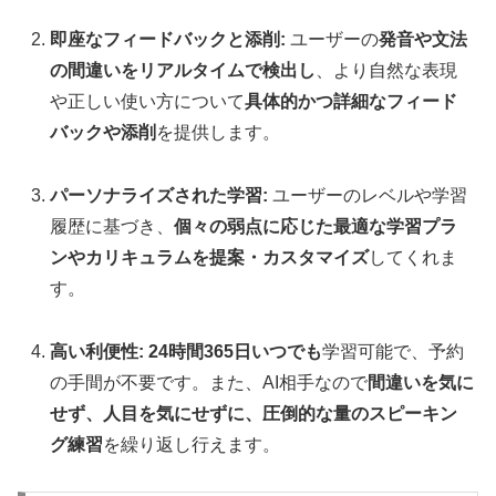
即座なフィードバックと添削:
ユーザーの
発音や文法
の間違いをリアルタイムで検出し
、より自然な表現
や正しい使い方について
具体的かつ詳細なフィード
バックや添削
を提供します。
パーソナライズされた学習:
ユーザーのレベルや学習
履歴に基づき、
個々の弱点に応じた最適な学習プラ
ンやカリキュラムを提案・カスタマイズ
してくれま
す。
高い利便性:
24時間365日いつでも
学習可能で、予約
の手間が不要です。また、AI相手なので
間違いを気に
せず、人目を気にせずに、圧倒的な量のスピーキン
グ練習
を繰り返し行えます。