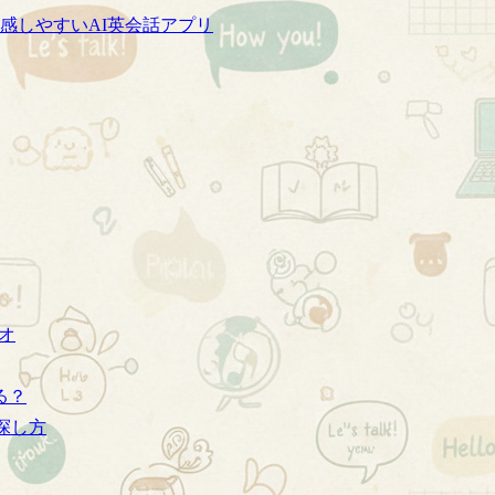
感しやすいAI英会話アプリ
ジオ
る？
探し方