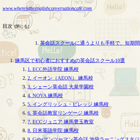
www.whereistheenglishconversationcafe.com
目次
英会話スクールに通うよりも手軽で、短期間
練馬区で初心者におすすめの英会話スクール10選
1. ECC外語学院 練馬校
2. イーオン（AEON） 練馬校
3. シェーン英会話 大泉学園校
4. NOVA 練馬校
5. イングリッシュ・ビレッジ 練馬校
6. 英会話教室リンゲージ 練馬校
7. ECCジュニア 練馬豊玉教室
8. 日米英語学院 練馬校
9. Gabaマンツーマン英会話 池袋ラーニングスタ