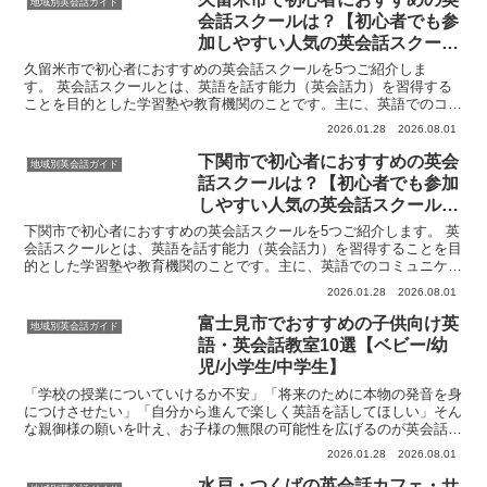
地域別英会話ガイド
会話スクールは？【初心者でも参
加しやすい人気の英会話スクール
5選】
久留米市で初心者におすすめの英会話スクールを5つご紹介しま
す。 英会話スクールとは、英語を話す能力（英会話力）を習得する
ことを目的とした学習塾や教育機関のことです。主に、英語でのコミ
ュニケーション能力を高めたいと考える人々（学生、社会人、シ...
2026.01.28
2026.08.01
下関市で初心者におすすめの英会
地域別英会話ガイド
話スクールは？【初心者でも参加
しやすい人気の英会話スクール5
選】
下関市で初心者におすすめの英会話スクールを5つご紹介します。 英
会話スクールとは、英語を話す能力（英会話力）を習得することを目
的とした学習塾や教育機関のことです。主に、英語でのコミュニケー
ション能力を高めたいと考える人々（学生、社会人、シニ...
2026.01.28
2026.08.01
富士見市でおすすめの子供向け英
地域別英会話ガイド
語・英会話教室10選【ベビー/幼
児/小学生/中学生】
「学校の授業についていけるか不安」「将来のために本物の発音を身
につけさせたい」「自分から進んで楽しく英語を話してほしい」そん
な親御様の願いを叶え、お子様の無限の可能性を広げるのが英会話教
室です。埼玉県富士見市には、教育熱心なファミリー層から...
2026.01.28
2026.08.01
水戸・つくばの英会話カフェ・サ