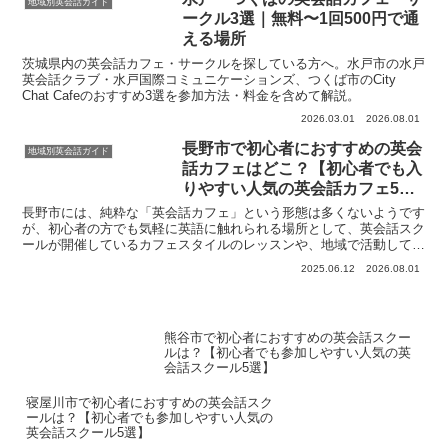
地域別英会話ガイド
ークル3選｜無料〜1回500円で通
える場所
茨城県内の英会話カフェ・サークルを探している方へ。水戸市の水戸
英会話クラブ・水戸国際コミュニケーションズ、つくば市のCity
Chat Cafeのおすすめ3選を参加方法・料金を含めて解説。
2026.03.01
2026.08.01
長野市で初心者におすすめの英会
地域別英会話ガイド
話カフェはどこ？【初心者でも入
りやすい人気の英会話カフェ5
選】
長野市には、純粋な「英会話カフェ」という形態は多くないようです
が、初心者の方でも気軽に英語に触れられる場所として、英会話スク
ールが開催しているカフェスタイルのレッスンや、地域で活動してい
る英会話サークルなどを中心にご紹介します。 長野市で初...
2025.06.12
2026.08.01
熊谷市で初心者におすすめの英会話スクー
ルは？【初心者でも参加しやすい人気の英
会話スクール5選】
寝屋川市で初心者におすすめの英会話スク
ールは？【初心者でも参加しやすい人気の
英会話スクール5選】