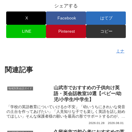
シェアする
X
Facebook
はてブ
LINE
Pinterest
コピー
ミナ
関連記事
山武市でおすすめの子供向け英
地域別英会話ガイド
語・英会話教室10選【ベビー/幼
児/小学生/中学生】
「学校の英語教育についていけるか不安」「幼いうちにきれいな発音
の土台を作ってあげたい」「人見知りな子でも楽しく英語を話し始め
てほしい」そんな保護者様の願いを最高の形でサポートするのが、子
供向け英語・英会話教室です。千葉県山武市エリアには、一...
2026.01.28
2026.08.01
久留米市で初心者におすすめの英