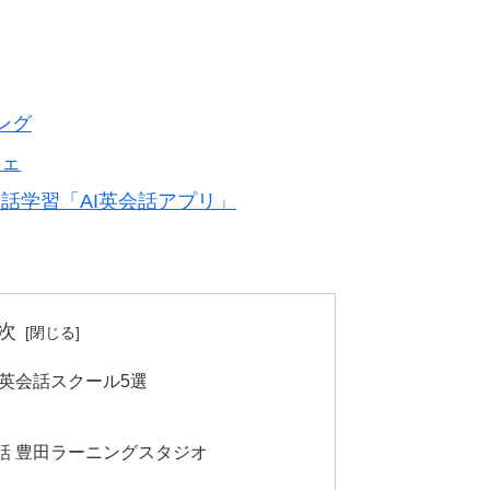
ング
フェ
話学習「AI英会話アプリ」
ら
次
英会話スクール5選
会話 豊田ラーニングスタジオ