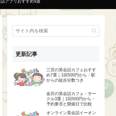
会話アプリおすすめ9選
更新記事
三宮の英会話カフェおすす
め7選｜1回500円から・駅
からの徒歩分数つき
金沢の英会話カフェ・サー
クル3選｜1回500円から・
予約要否と開催日で比較
オンライン英会話イーオン