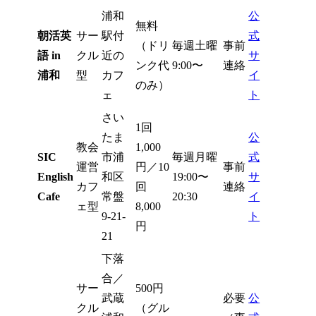
浦和
公
無料
朝活英
サー
駅付
式
（ドリ
毎週土曜
事前
語 in
クル
近の
サ
ンク代
9:00〜
連絡
浦和
型
カフ
イ
のみ）
ェ
ト
さい
1回
たま
公
教会
1,000
SIC
市浦
毎週月曜
式
運営
円／10
事前
English
和区
19:00〜
サ
カフ
回
連絡
Cafe
常盤
20:30
イ
ェ型
8,000
9-21-
ト
円
21
下落
合／
サー
500円
武蔵
必要
公
クル
（グル