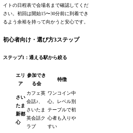
イトの日程表で会場名まで確認してくだ
さい。初回は開始15〜30分前に到着でき
るよう余裕を持って向かうと安心です。
初心者向け・選び方3ステップ
ステップ1：通える駅から絞る
エリ
参加でき
特徴
ア
る会
カフェ英
ワンコイン中
さい
会話♪、
心。レベル別
たま
さいたま
テーブルで初
新都
英会話ク
心者も入りや
心
ラブ
すい