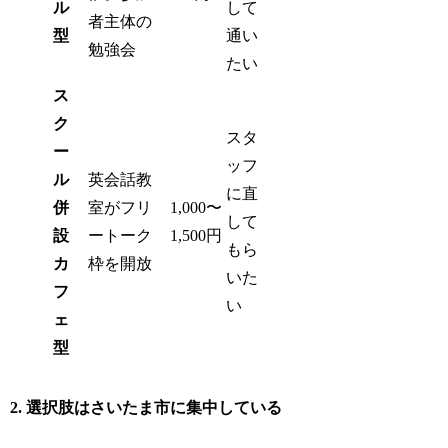
ル
して
者主体の
型
通い
勉強会
たい
ス
ク
スタ
ー
ッフ
ル
英会話教
に直
併
室がフリ
1,000〜
して
設
ートーク
1,500円
もら
カ
枠を開放
いた
フ
い
ェ
型
2. 選択肢はさいたま市に集中している