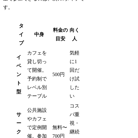
す。
タ
料金の
向く
イ
中身
目安
人
プ
カフェを
気軽
イ
貸し切っ
に1
ベ
て開催。
回だ
ン
500円
予約制で
け試
ト
レベル別
した
型
テーブル
い
コス
公共施設
サ
パ重
やカフェ
ー
視・
で定例開
無料〜
ク
継続
催。参加
700円