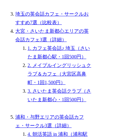
埼玉の英会話カフェ・サークルお
すすめ7選（比較表）
大宮・さいたま新都心エリアの英
会話カフェ3選（詳細）
1. カフェ英会話♪ 埼玉（さい
たま新都心駅・1回500円）
2. メイプルイングリッシュク
ラブ＆カフェ（大宮区高鼻
町・1回1,500円）
3. さいたま英会話クラブ（さ
いたま新都心・1回500円）
浦和・与野エリアの英会話カフ
ェ・サークル3選（詳細）
4. 朝活英語 in 浦和（浦和駅