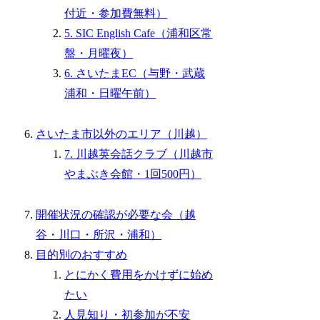
付近・参加費無料）
5. SIC English Cafe（浦和区常
盤・月曜夜）
6. さいたまEC（与野・武蔵
浦和・日曜午前）
さいたま市以外のエリア（川越）
7. 川越英会話クラブ（川越市
やまぶき会館・1回500円）
開催状況の確認が必要な会（越
谷・川口・所沢・浦和）
目的別のおすすめ
とにかく費用をかけずに始め
たい
人見知り・初参加が不安