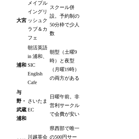
メイプル
スクール併
イングリ
設。予約制の
大宮
ッシュク
50分枠で少人
ラブ＆カ
数
フェ
朝活英語
朝型（土曜9
in 浦和、
時）と夜型
浦和
SIC
（月曜19時）
English
の両方がある
Cafe
与
日曜午前。非
野・
さいたま
営利サークル
武蔵
EC
で会費が安い
浦和
県西部で唯一
川越英会
の500円サー