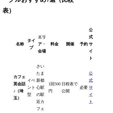
表）
公
エリ
式
タイ
名称
ア・
料金
開催
予約
サ
プ
会場
イ
ト
さい
たま
公
カフェ
イベ
新都
式
英会話
1回500
日程表で
ント
心駅
必要
サ
♪（埼
円
公開
型
の駅
イ
玉）
近カ
ト
フェ