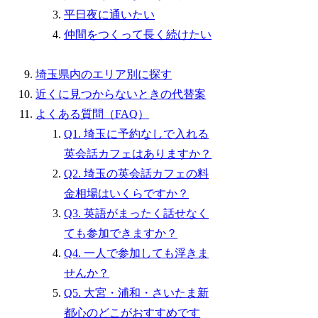
平日夜に通いたい
仲間をつくって長く続けたい
埼玉県内のエリア別に探す
近くに見つからないときの代替案
よくある質問（FAQ）
Q1. 埼玉に予約なしで入れる
英会話カフェはありますか？
Q2. 埼玉の英会話カフェの料
金相場はいくらですか？
Q3. 英語がまったく話せなく
ても参加できますか？
Q4. 一人で参加しても浮きま
せんか？
Q5. 大宮・浦和・さいたま新
都心のどこがおすすめです