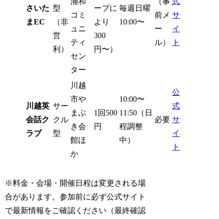
浦和
（事
式
さいた
型
ープに
毎週日曜
コミ
前メ
サ
まEC
（非
より
10:00〜
ュニ
ー
イ
営
300
ティ
ル）
ト
利）
円〜）
セン
ター
川越
公
市や
10:00〜
川越英
サー
式
まぶ
1回500
11:50（日
会話ク
クル
必要
サ
き会
円
程調整
ラブ
型
イ
館ほ
中）
ト
か
※料金・会場・開催日程は変更される場
合があります。参加前に必ず公式サイト
で最新情報をご確認ください（最終確認