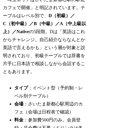
カフェで開催」と明記されています。テ
ーブルはレベル別で、
D（初級）／
C（初中級）／B（中級）／A（中上級以
上）／Native
の5段階。Dは「英語はこれ
からチャレンジ。自己紹介ならなんとか
英語で言えるかも」という層が対象と説
明されており、初級テーブルでは辞書を
片手に日本語で相談しながら会話するこ
ともあります。
タイプ
：イベント型（予約制・レ
ベル別テーブル）
会場
：さいたま新都心駅周辺のカ
フェ（会場は日程表で確認）
料金
：参加費500円のみ。会員登
録・月会費は不要（ドリンクは各