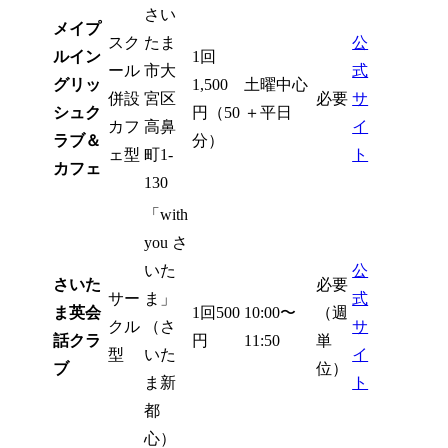
さい
メイプ
スク
たま
公
ルイン
1回
ール
市大
式
グリッ
1,500
土曜中心
併設
宮区
必要
サ
シュク
円（50
＋平日
カフ
高鼻
イ
ラブ＆
分）
ェ型
町1-
ト
カフェ
130
「with
you さ
いた
公
さいた
必要
サー
ま」
式
ま英会
1回500
10:00〜
（週
クル
（さ
サ
話クラ
円
11:50
単
型
いた
イ
ブ
位）
ま新
ト
都
心）