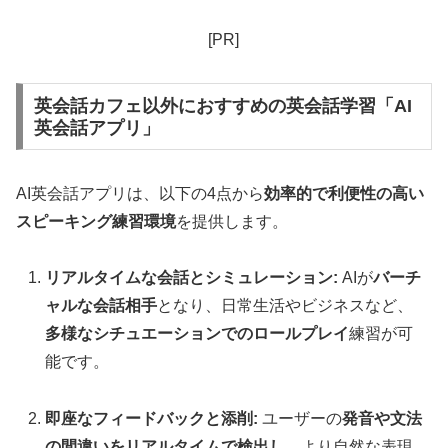
[PR]
英会話カフェ以外におすすめの英会話学習「AI
英会話アプリ」
AI英会話アプリは、以下の4点から
効率的で利便性の高い
スピーキング練習環境
を提供します。
リアルタイムな会話とシミュレーション:
AIが
バーチ
ャルな会話相手
となり、日常生活やビジネスなど、
多様なシチュエーションでのロールプレイ
練習が可
能です。
即座なフィードバックと添削:
ユーザーの
発音や文法
の間違いをリアルタイムで検出し
、より自然な表現