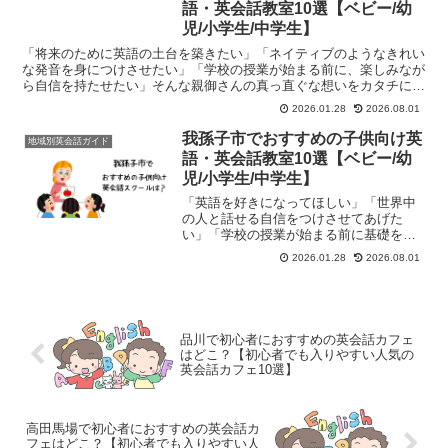
語・英会話教室10選【ベビー/幼
児/小学生/中学生】
「将来のために英語の土台を築きたい」「ネイティブのようなきれい
な発音を身につけさせたい」「学校の授業が始まる前に、楽しみなが
ら自信を持たせたい」そんな親御さんの真っ直ぐな想いをカタチにす
るのが、子供向け英語・英会話教室です。栃木県鹿沼市には...
2026.01.28
2026.08.01
我孫子市でおすすめの子供向け英
地域別英会話ガイド
語・英会話教室10選【ベビー/幼
児/小学生/中学生】
「英語を好きになってほしい」「世界中
の人と話せる自信をつけさせてあげた
い」「学校の授業が始まる前に基礎を身
につけたい」そんな保護者様とお子様の
2026.01.28
2026.08.01
願いを理想的な形で叶えるのが、我孫子
エリアの英会話スクールです。手賀沼の
豊かな自然と落ち着いた教育...
品川で初心者におすすめの英会話カフェ
はどこ？【初心者でも入りやすい人気の
英会話カフェ10選】
高田馬場で初心者におすすめの英会話カ
フェはどこ？【初心者でも入りやすい人