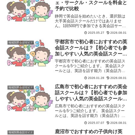
ェ・サークル・スクールを料金と
予約で比較
静岡で英会話を始めたいとき、選択肢は
大手英会話スクールだけではありませ
ん。1回500円で参加できる英会話サーク
ル、ドリンク付きで話せる英会話カフ
2025.05.27
2026.08.01
ェ、国際交流サロン、県の公的な外国語
講座まで、静岡市・浜松市を中心に複数
宇都宮市で初心者におすすめの英
地域別英会話ガイド
のタイプが動いています。...
会話スクールは？【初心者でも参
加しやすい人気の英会話スクール
5選】
宇都宮市で初心者におすすめの英会話ス
クールを5つご紹介します。 英会話スク
ールとは、英語を話す能力（英会話力）
を習得することを目的とした学習塾や教
2026.01.28
2026.08.01
育機関のことです。主に、英語でのコミ
ュニケーション能力を高めたいと考える
広島市で初心者におすすめの英会
地域別英会話ガイド
人々（学生、社会人、シ...
話スクールは？【初心者でも参加
しやすい人気の英会話スクール5
選】
広島市で初心者におすすめの英会話スク
ールを5つご紹介します。 英会話スクー
ルとは、英語を話す能力（英会話力）を
習得することを目的とした学習塾や教育
2025.07.07
2026.08.01
機関のことです。主に、英語でのコミュ
ニケーション能力を高めたいと考える
鹿沼市でおすすめの子供向け英
地域別英会話ガイド
人々（学生、社会人、シニ...